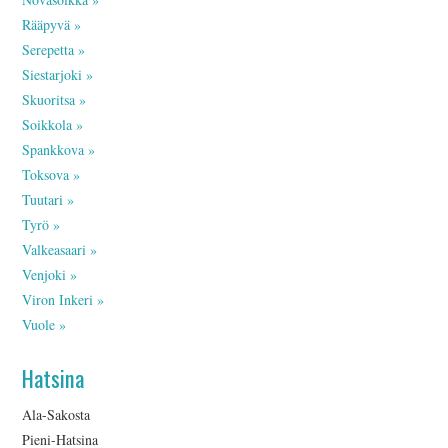
INKERILÄINEN
Rääpyvä »
Serepetta »
PERHEALBUMI
Siestarjoki »
Skuoritsa »
VIRTUAALI-INKERI
Soikkola »
Spankkova »
BLOGI
Toksova »
Tuutari »
YHTEYSTIEDOT
Tyrö »
Valkeasaari »
Venjoki »
Viron Inkeri »
Vuole »
Hatsina
Ala-Sakosta
Pieni-Hatsina