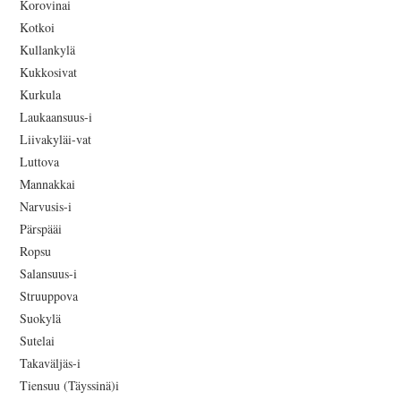
Korovinai
Kotkoi
Kullankylä
Kukkosivat
Kurkula
Laukaansuus-i
Liivakyläi-vat
Luttova
Mannakkai
Narvusis-i
Pärspääi
Ropsu
Salansuus-i
Struuppova
Suokylä
Sutelai
Takaväljäs-i
Tiensuu (Täyssinä)i