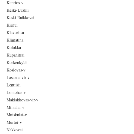
Kaprios-v
Keski-Luzkii
Keski Raikkovai
Kirnui
Klavoritsa
Klimatina
Kolokka
Kupanitsai
Koskenkyläi
Koslovas-v
Lasunas-vir-v
Lentiisii
Lomohas-v
Maklakkovas-vir-v
Miinalai-v
Muiskulai-v
Murtoi-v
Nakkovai