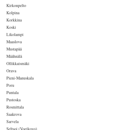
Kirkonpelto
Kolpina
Korkkina
Koski
Likolampi
Maaslova
Mustapää
Määhnälä
Ollikkaismäki
Orava
Pieni-Manuskala
Poru
Puntala
Pustoska
Rosmittala
Saakrova
Sarvela
Seltsoi (Voeikovo)