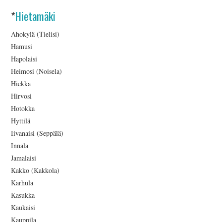
*
Hietamäki
Ahokylä (Tielisi)
Hamusi
Hapolaisi
Heimosi (Noisela)
Hiekka
Hirvosi
Hotokka
Hyttilä
Iivanaisi (Seppälä)
Innala
Jamalaisi
Kakko (Kakkola)
Karhula
Kasukka
Kaukaisi
Kauppila