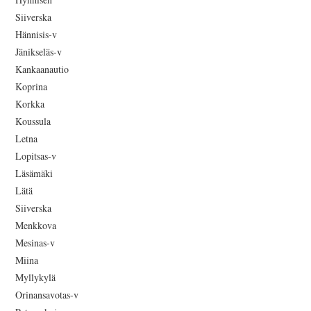
Siiverska
Hännisis-v
Jänikseläs-v
Kankaanautio
Koprina
Korkka
Koussula
Letna
Lopitsas-v
Läsämäki
Lätä
Siiverska
Menkkova
Mesinas-v
Miina
Myllykylä
Orinansavotas-v