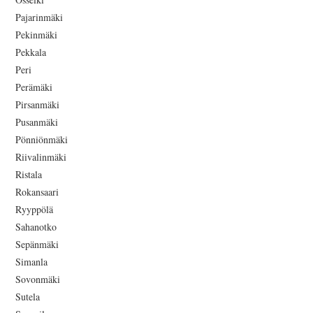
Pajarinmäki
Pekinmäki
Pekkala
Peri
Perämäki
Pirsanmäki
Pusanmäki
Pönniönmäki
Riivalinmäki
Ristala
Rokansaari
Ryyppölä
Sahanotko
Sepänmäki
Simanla
Sovonmäki
Sutela