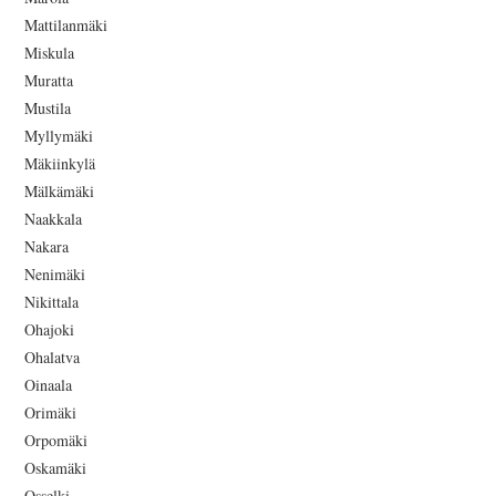
Mattilanmäki
Miskula
Muratta
Mustila
Myllymäki
Mäkiinkylä
Mälkämäki
Naakkala
Nakara
Nenimäki
Nikittala
Ohajoki
Ohalatva
Oinaala
Orimäki
Orpomäki
Oskamäki
Osselki