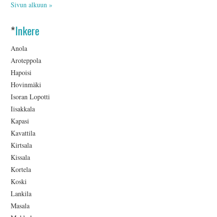
Sivun alkuun »
*
Inkere
Anola
Aroteppola
Hapoisi
Hovinmäki
Isoran Lopotti
Iisakkala
Kapasi
Kavattila
Kirtsala
Kissala
Kortela
Koski
Lankila
Masala