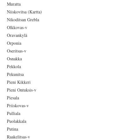
Muratta
Niiskovitsa (Kartta)
Nikoditsan Grebla
Olkkovas-v
Oravankylä
Orponia
Oseritsas-v
Osnakka
Pekkola
Pekunitsa
Pieni Kikkeri
Pieni Ontuksis-v
Piesala
Priiskovas-v
Pulliala
Puolakkala
Putina
Raakelitsas-v