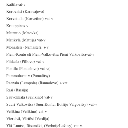
Kattilavat-v
Korovaisi (Karavajevo)
Korvettula (Korvetino) vat-v
Kruuppinas-v
Matautio (Matovka)
Matikylä (Mattija) vat-v
Monasteri (Namasteri) s-v
Pieni-Kontu eli Pieni-Valkovitsa Pieni Valkovitsavat-v
Pihlaala (Pillovo) vat-v
Pontila (Pondelovo) vat-v(
Pummolavat-v (Pumalitsy)
Raanala (Lempola) (Rannolovo) s-vat
Rasi (Rassija)
Sauvokkala (Savikino) vat-v
Suuri Valkovitsa (SuuriKontu, Bolšije Valgovitsy) vat-v
Velikina (Velikino) vat-v
Viertävä, Värtösi (Verdija)
Ylä-Luutsa, Risumäki, (VerhnijeLužitsy) vat-v.