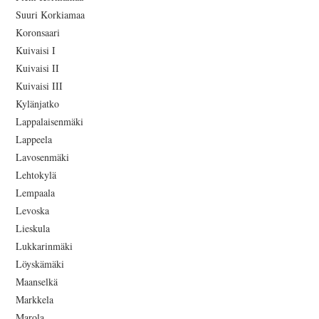
Suuri Korkiamaa
Koronsaari
Kuivaisi I
Kuivaisi II
Kuivaisi III
Kylänjatko
Lappalaisenmäki
Lappeela
Lavosenmäki
Lehtokylä
Lempaala
Levoska
Lieskula
Lukkarinmäki
Löyskämäki
Maanselkä
Markkela
Marola