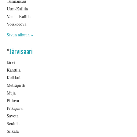
Tusinansuu
Uusi-Kallila
Vanha-Kallila
Voiskorova
Sivun alkuun »
*
Järvisaari
Järvi
Kanttila
Kelkkula
Metsäpirtti
Muja
Piilova
Pitkäjärvi
Savota
Seulola
Siikala