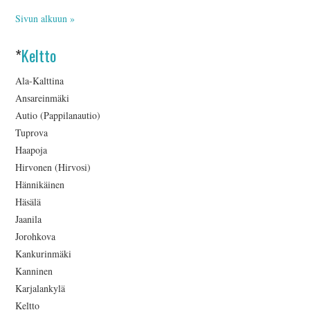
Sivun alkuun »
*
Keltto
Ala-Kalttina
Ansareinmäki
Autio (Pappilanautio)
Tuprova
Haapoja
Hirvonen (Hirvosi)
Hännikäinen
Häsälä
Jaanila
Jorohkova
Kankurinmäki
Kanninen
Karjalankylä
Keltto