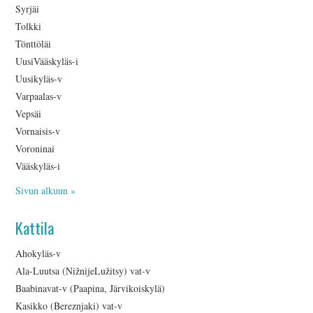
Syrjäi
Tolkki
Tönttöläi
UusiVääskyläs-i
Uusikyläs-v
Varpaalas-v
Vepsäi
Vornaisis-v
Voroninai
Vääskyläs-i
Sivun alkuun »
Kattila
Ahokyläs-v
Ala-Luutsa (NižnijeLužitsy) vat-v
Baabinavat-v (Paapina, Järvikoiskylä)
Kasikko (Bereznjaki) vat-v