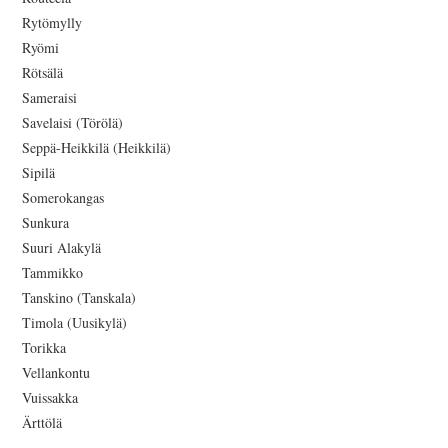
Rytömylly
Ryömi
Rötsälä
Sameraisi
Savelaisi (Törölä)
Seppä-Heikkilä (Heikkilä)
Sipilä
Somerokangas
Sunkura
Suuri Alakylä
Tammikko
Tanskino (Tanskala)
Timola (Uusikylä)
Torikka
Vellankontu
Vuissakka
Ärttölä