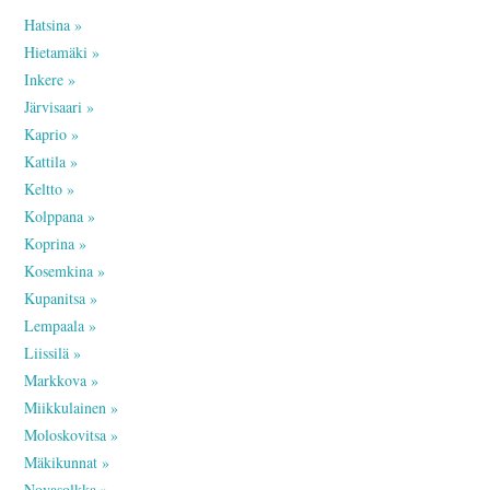
AJANKOHTAISTA
Hatsina »
Hietamäki »
INKERILÄISET
Inkere »
Järvisaari »
INKERIN HISTORIA JA
Kaprio »
Kattila »
KULTTUURI
Keltto »
Kolppana »
INKERIN
Koprina »
Kosemkina »
KULTTUURISEURA RY
Kupanitsa »
Lempaala »
MOOSES PUTRON
Liissilä »
Markkova »
KOTIMUSEO
Miikkulainen »
Moloskovitsa »
MERKKIHENKILÖT
Mäkikunnat »
Novasolkka »