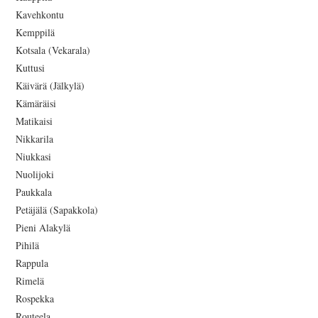
Kavehkontu
Kemppilä
Kotsala (Vekarala)
Kuttusi
Käivärä (Jälkylä)
Kämäräisi
Matikaisi
Nikkarila
Niukkasi
Nuolijoki
Paukkala
Petäjälä (Sapakkola)
Pieni Alakylä
Pihilä
Rappula
Rimelä
Rospekka
Routeela