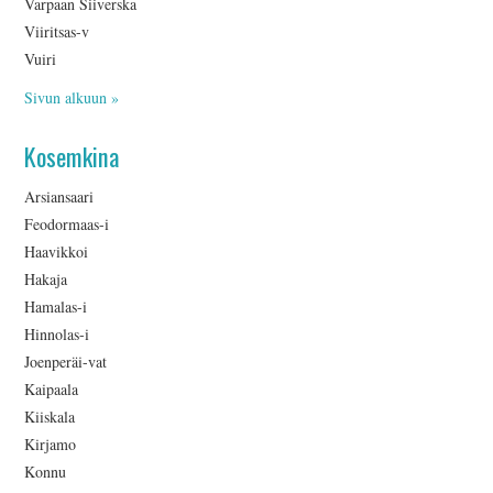
Varpaan Siiverska
Viiritsas-v
Vuiri
Sivun alkuun »
Kosemkina
Arsiansaari
Feodormaas-i
Haavikkoi
Hakaja
Hamalas-i
Hinnolas-i
Joenperäi-vat
Kaipaala
Kiiskala
Kirjamo
Konnu