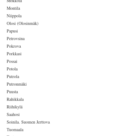
Mokkola
Montila
Niippola
Olosi (Olosinmäk)
Papusi
Petrovsina
Pokrova
Porkkasi
Possai
Potola
Putrola
Putronmäki
Puusta
Rahikkala
Riihikylä
Saahosi
Soinila. Suomen Jerttova
Tuomaala