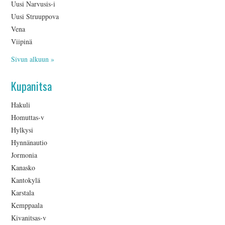
Uusi Narvusis-i
Uusi Struuppova
Vena
Viipinä
Sivun alkuun »
Kupanitsa
Hakuli
Homuttas-v
Hylkysi
Hynnänautio
Jormonia
Kanasko
Kantokylä
Karstala
Kemppaala
Kivanitsas-v