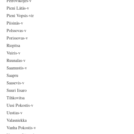
Petrovskojes-v
Pieni Lätäs-v
Pieni Vopsis-vir
Piisinäs-v
Polssovas-v
Porissovas-v
Riepitsa
Vuiris-v
Ruunalas-v
Saamustis-v
Saapru
Saasevis-v
Suuri Iisaro
Tihkovitsa
Uusi Pokostis-v
Uustias-v
Valasniekka
Vanha Pokostis-v