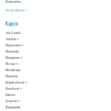
Staarostina
Sivun alkuun »
Kaprio
Ala-Luzkii
Anelias-v
Harjavaltas-i
Harmaala
Hatapusas-v
Hevaai-v
Hirsikontu
Huurolai
Ikäpäivösivat-v
Ilmolavat-v
Inkerei
Jyrjöväs-v
Kangaspää