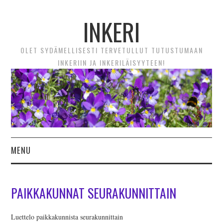
INKERI
OLET SYDÄMELLISESTI TERVETULLUT TUTUSTUMAAN
INKERIIN JA INKERILÄISYYTEEN!
MENU
ETUSIVU
PAIKKAKUNNAT SEURAKUNNITTAIN
UUTTA! VIDEOTARINAT
Luettelo paikkakunnista seurakunnittain