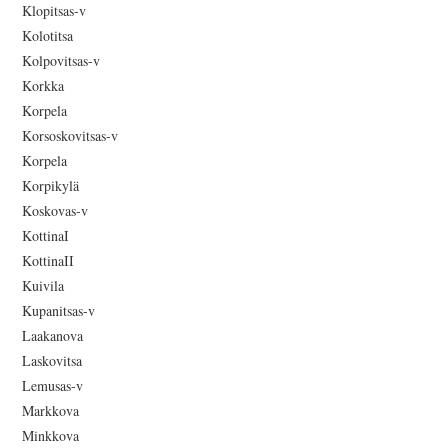
Klopitsas-v
Kolotitsa
Kolpovitsas-v
Korkka
Korpela
Korsoskovitsas-v
Korpela
Korpikylä
Koskovas-v
KottinaI
KottinaII
Kuivila
Kupanitsas-v
Laakanova
Laskovitsa
Lemusas-v
Markkova
Minkkova