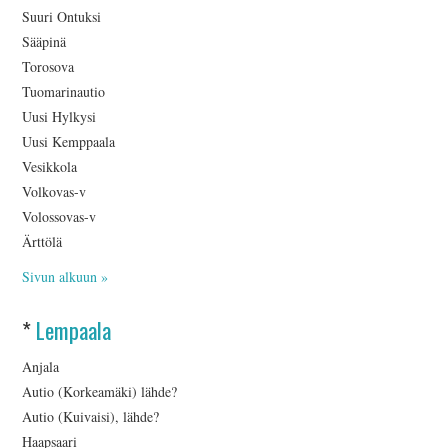
Suuri Ontuksi
Sääpinä
Torosova
Tuomarinautio
Uusi Hylkysi
Uusi Kemppaala
Vesikkola
Volkovas-v
Volossovas-v
Ärttölä
Sivun alkuun »
*
Lempaala
Anjala
Autio (Korkeamäki) lähde?
Autio (Kuivaisi), lähde?
Haapsaari