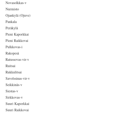
Novasolkkas-v
Nurmisto
Ojankylä (Ojuve)
Pankala
Peräkylä
Pieni Kaporkkai
Pieni Raikkovai
Pulkkovas-i
Rakopesä
Ratussovas-vir-v
Ruitsai
Rukkulitsai
Savolssinas-vir-v
Seikkinäs-v
Siestas-v
Sirkkovas-v
Suuri Kaporkkai
Suuri Raikkovai