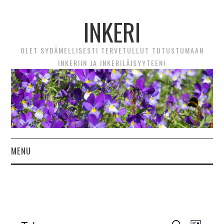
INKERI
OLET SYDÄMELLISESTI TERVETULLUT TUTUSTUMAAN
INKERIIN JA INKERILÄISYYTEEN!
MENU
ETUSIVU
UUTTA! VIDEOTARINAT
Tapahtumat
Tapaht