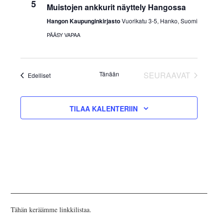
5
INKERILÄINEN
Muistojen ankkurit näyttely Hangossa
Hangon Kaupunginkirjasto
Vuorikatu 3-5, Hanko, Suomi
PERHEALBUMI
PÄÄSY VAPAA
VIRTUAALI-INKERI
Tänään
SEURAAVAT
Tapahtumat
Edelliset
BLOGI
TAPAHTUMA
YHTEYSTIEDOT
TILAA KALENTERIIN
Tähän keräämme linkkilistaa.