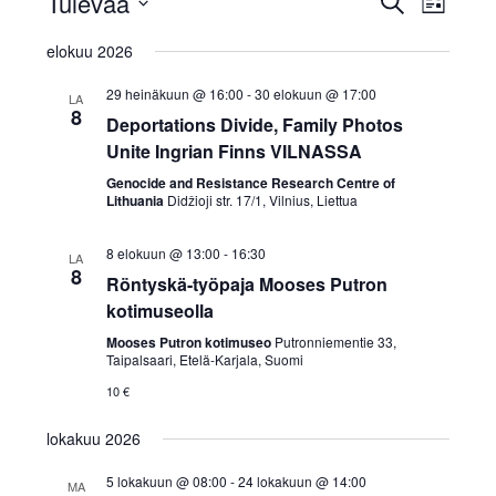
Tulevaa
ETSI
AJANKOHTAISTA
LISTA
Views
Etsi
Valitse
Navigat
aja
elokuu 2026
päivä.
INKERILÄISET
Näkymät
29 heinäkuun @ 16:00
-
30 elokuun @ 17:00
LA
navigointi
8
INKERIN HISTORIA JA
Deportations Divide, Family Photos
Unite Ingrian Finns VILNASSA
KULTTUURI
Genocide and Resistance Research Centre of
Lithuania
Didžioji str. 17/1, Vilnius, Liettua
INKERIN
8 elokuun @ 13:00
-
16:30
LA
8
Röntyskä-työpaja Mooses Putron
KULTTUURISEURA RY
kotimuseolla
MOOSES PUTRON
Mooses Putron kotimuseo
Putronniementie 33,
Taipalsaari, Etelä-Karjala, Suomi
10 €
KOTIMUSEO
lokakuu 2026
MERKKIHENKILÖT
5 lokakuun @ 08:00
-
24 lokakuun @ 14:00
MA