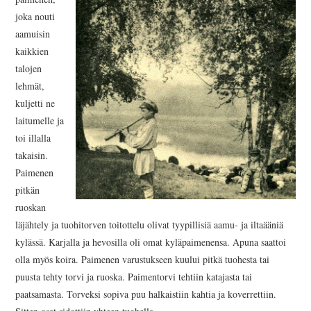
joka nouti
aamuisin
kaikkien
talojen
lehmät,
kuljetti ne
laitumelle ja
toi illalla
takaisin.
Paimenen
pitkän
ruoskan
läjähtely ja tuohitorven toitottelu olivat tyypillisiä aamu- ja iltaääniä
kylässä. Karjalla ja hevosilla oli omat kyläpaimenensa. Apuna saattoi
olla myös koira. Paimenen varustukseen kuului pitkä tuohesta tai
puusta tehty torvi ja ruoska. Paimentorvi tehtiin katajasta tai
paatsamasta. Torveksi sopiva puu halkaistiin kahtia ja koverrettiin.