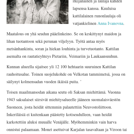
itkijänainen ja laulaja kahden
lapsensa kanssa. Kuuluisa
kattilalainen runonlaulaja oli
vatjankielinen
Anna Ivanovna
.
Maatalous on yhä seudun pääelinkeino. Se on keskittynyt maidon ja
lihan tuotantoon sekä perunan viljelyyn. Työtä antaa myös
metsänhankinta, soran ja hiekan louhinta ja turvetuotanto. Kattilan
asemalta on rautatieyhteys Pietariin, Veimariin ja Laukaansuuhun.
Kunnan alueella sijaitsee yli 12 100 hehtaarin suuruinen Kattilan
rauhoitusalue. Toinen suojelukohde on Velkotan tammimetsä, jossa on
säilynyt kolmensadan vuoden ikäisiä puita. ’
Toisen maailmansodan aikana seutu oli Saksan miehittämä. Vuonna
1943 saksalaiset siirsivät miehitysalueelle jääneen suomalaisväestön
Suomeen, josta heidät sittemmin palautettiin Neuvostoliittoon.
Inkeriläisiä ei kuitenkaan päästetty kotiseudulleen, vaan heidät
karkotettiin aluksi muualle Venäjälle. Myöhemminkin vain harva
onnistui palaamaan. Monet asettuivat Karjalan tasavaltaan ja Viroon tai