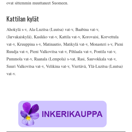
ovat sittemmin muuttaneet Suomeen.
Kattilan kylät
Ahokylä s-v, Ala-Luzitsa (Luutsa) vat-v, Baabina vat-v,
(Jarvakaiskylä), Kasikko vat-v, Kattila vat-v, Korovaisi, Korvettula
vat-v, Kruuppina s-v, Matinautio, Matikylä vat-v, Monasteri s-v, Pieni
Ruudja vat-v, Pieni Valkovitsa vat-v, Pihlaala vat-v, Pontila vat-v,
Pummola vat-v, Raanala (Lempola) s-vat, Rasi, Sauvokkala vat-v,
Suuri Valkovitsa vat-v, Velikina vat-v, Viertävä, Ylä-Luzitsa (Luutsa)
vat-v.