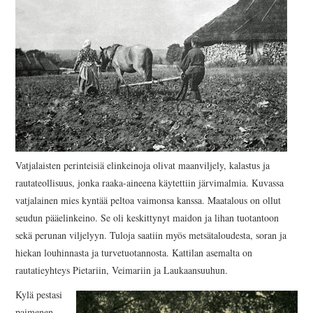
Vatjalaisten perinteisiä elinkeinoja olivat maanviljely, kalastus ja
rautateollisuus, jonka raaka-aineena käytettiin järvimalmia. Kuvassa
vatjalainen mies kyntää peltoa vaimonsa kanssa. Maatalous on ollut
seudun pääelinkeino. Se oli keskittynyt maidon ja lihan tuotantoon
sekä perunan viljelyyn. Tuloja saatiin myös metsätaloudesta, soran ja
hiekan louhinnasta ja turvetuotannosta. Kattilan asemalta on
rautatieyhteys Pietariin, Veimariin ja Laukaansuuhun.
Kylä pestasi
paimenen,