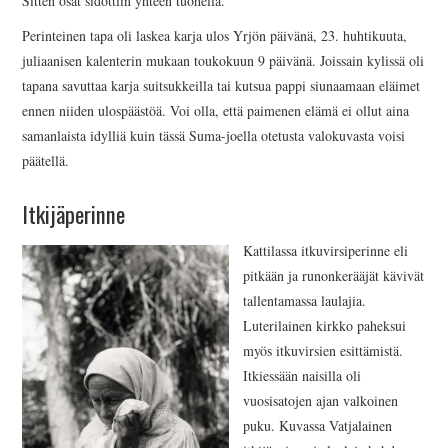
Sitten osat sidottiin yhteen tuohella.
Perinteinen tapa oli laskea karja ulos Yrjön päivänä, 23. huhtikuuta,
juliaanisen kalenterin mukaan toukokuun 9 päivänä. Joissain kylissä oli
tapana savuttaa karja suitsukkeilla tai kutsua pappi siunaamaan eläimet
ennen niiden ulospäästöä. Voi olla, että paimenen elämä ei ollut aina
samanlaista idylliä kuin tässä Suma-joella otetusta valokuvasta voisi
päätellä.
Itkijäperinne
Kattilassa itkuvirsiperinne eli
pitkään ja runonkerääjät kävivät
tallentamassa laulajia.
Luterilainen kirkko paheksui
myös itkuvirsien esittämistä.
Itkiessään naisilla oli
vuosisatojen ajan valkoinen
puku. Kuvassa Vatjalainen