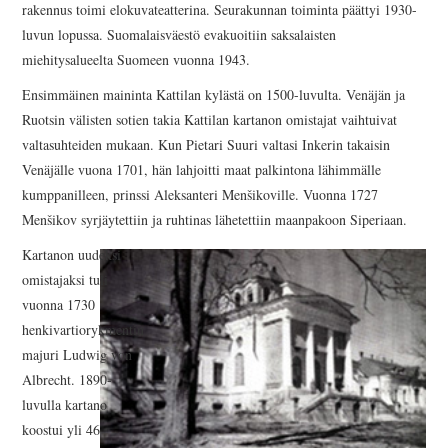
rakennus toimi elokuvateatterina. Seurakunnan toiminta päättyi 1930-
INKERILÄINEN
luvun lopussa. Suomalaisväestö evakuoitiin saksalaisten
miehitysalueelta Suomeen vuonna 1943.
PERHEALBUMI
Ensimmäinen maininta Kattilan kylästä on 1500-luvulta. Venäjän ja
VIRTUAALI-INKERI
Ruotsin välisten sotien takia Kattilan kartanon omistajat vaihtuivat
valtasuhteiden mukaan. Kun Pietari Suuri valtasi Inkerin takaisin
BLOGI
Venäjälle vuona 1701, hän lahjoitti maat palkintona lähimmälle
kumppanilleen, prinssi Aleksanteri Menšikoville. Vuonna 1727
YHTEYSTIEDOT
Menšikov syrjäytettiin ja ruhtinas lähetettiin maanpakoon Siperiaan.
Kartanon uudeksi
omistajaksi tuli
vuonna 1730
henkivartiorykmentin
majuri Ludwig von
Albrecht. 1890-
luvulla kartano
koostui yli 46