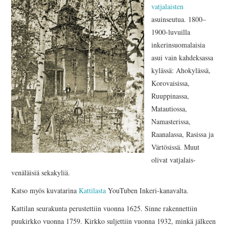
AJANKOHTAISTA
vatjalaisten
asuinseutua. 1800–
INKERILÄISET
1900-luvuilla
inkerinsuomalaisia
INKERIN HISTORIA JA
asui vain kahdeksassa
kylässä: Ahokylässä,
KULTTUURI
Korovaisissa,
Ruuppinassa,
INKERIN
Matautiossa,
Namasterissa,
KULTTUURISEURA RY
Raanalassa, Rasissa ja
Värtösissä. Muut
MOOSES PUTRON
olivat vatjalais-
venäläisiä sekakyliä.
KOTIMUSEO
Katso myös kuvatarina
Kattilasta
YouTuben Inkeri-kanavalta.
Kattilan seurakunta perustettiin vuonna 1625. Sinne rakennettiin
MERKKIHENKILÖT
puukirkko vuonna 1759. Kirkko suljettiin vuonna 1932, minkä jälkeen