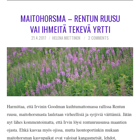
MAITOHORSMA – RENTUN RUUSU
VAI IHMEITÄ TEKEVÄ YRTTI
21.4.2017
HELENA MIETTINEN
2 COMMENTS
Harmittaa, että Irvinin Goodman kuihtumattomassa rallissa Rentun
ruusu, maitohorsmasta lauletaan virheellisiä ja syrjiviä väittämiä. Jätän
nyt lähes kommentoimatta, että Irvin löysi rentunruusunsa maantien
ojasta. Ehkä kasvaa myös ojissa, mutta luontoportinkin mukaan
maitohorsman kasvupaikat ovat valoisat kangasmetsät, lehdot,