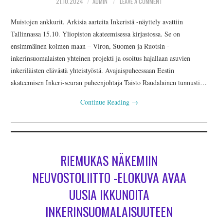
AJANKOHTAISTA
21.10.2024
ADMIN
LEAVE A COMMENT
Muistojen ankkurit. Arkisia aarteita Inkeristä -näyttely avattiin
INKERILÄISET
Tallinnassa 15.10. Yliopiston akateemisessa kirjastossa. Se on
ensimmäinen kolmen maan – Viron, Suomen ja Ruotsin -
INKERIN HISTORIA JA
inkerinsuomalaisten yhteinen projekti ja osoitus hajallaan asuvien
inkeriläisten elävästä yhteistyöstä. Avajaispuheessaan Eestin
KULTTUURI
akateemisen Inkeri-seuran puheenjohtaja Taisto Raudalainen tunnusti…
INKERIN
Continue Reading
→
KULTTUURISEURA RY
MOOSES PUTRON
RIEMUKAS NÄKEMIIN
NEUVOSTOLIITTO -ELOKUVA AVAA
KOTIMUSEO
UUSIA IKKUNOITA
MERKKIHENKILÖT
INKERINSUOMALAISUUTEEN