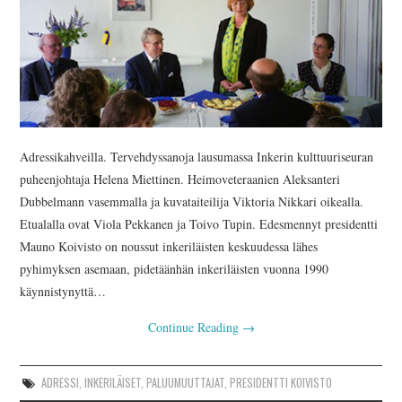
Adressikahveilla. Tervehdyssanoja lausumassa Inkerin kulttuuriseuran
puheenjohtaja Helena Miettinen. Heimoveteraanien Aleksanteri
Dubbelmann vasemmalla ja kuvataiteilija Viktoria Nikkari oikealla.
Etualalla ovat Viola Pekkanen ja Toivo Tupin. Edesmennyt presidentti
Mauno Koivisto on noussut inkeriläisten keskuudessa lähes
pyhimyksen asemaan, pidetäänhän inkeriläisten vuonna 1990
käynnistynyttä…
Continue Reading
→
ADRESSI
,
INKERILÄISET
,
PALUUMUUTTAJAT
,
PRESIDENTTI KOIVISTO