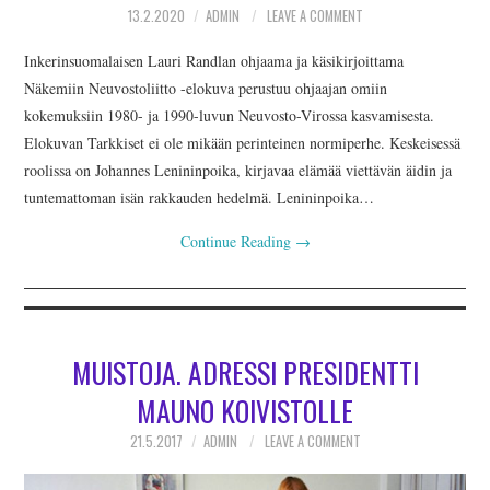
INKERILÄINEN
13.2.2020
ADMIN
LEAVE A COMMENT
Inkerinsuomalaisen Lauri Randlan ohjaama ja käsikirjoittama
PERHEALBUMI
Näkemiin Neuvostoliitto -elokuva perustuu ohjaajan omiin
kokemuksiin 1980- ja 1990-luvun Neuvosto-Virossa kasvamisesta.
VIRTUAALI-INKERI
Elokuvan Tarkkiset ei ole mikään perinteinen normiperhe. Keskeisessä
roolissa on Johannes Lenininpoika, kirjavaa elämää viettävän äidin ja
BLOGI
tuntemattoman isän rakkauden hedelmä. Lenininpoika…
YHTEYSTIEDOT
Continue Reading
→
MUISTOJA. ADRESSI PRESIDENTTI
MAUNO KOIVISTOLLE
21.5.2017
ADMIN
LEAVE A COMMENT