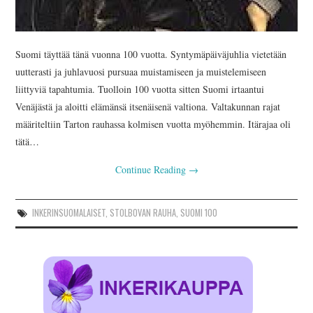
Suomi täyttää tänä vuonna 100 vuotta. Syntymäpäiväjuhlia vietetään
uutterasti ja juhlavuosi pursuaa muistamiseen ja muistelemiseen
liittyviä tapahtumia. Tuolloin 100 vuotta sitten Suomi irtaantui
Venäjästä ja aloitti elämänsä itsenäisenä valtiona. Valtakunnan rajat
määriteltiin Tarton rauhassa kolmisen vuotta myöhemmin. Itärajaa oli
tätä…
Continue Reading
→
INKERINSUOMALAISET
,
STOLBOVAN RAUHA
,
SUOMI 100