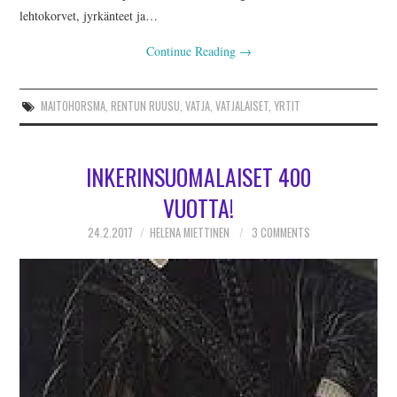
lehtokorvet, jyrkänteet ja…
Continue Reading
→
MAITOHORSMA
,
RENTUN RUUSU
,
VATJA
,
VATJALAISET
,
YRTIT
INKERINSUOMALAISET 400
VUOTTA!
24.2.2017
HELENA MIETTINEN
3 COMMENTS