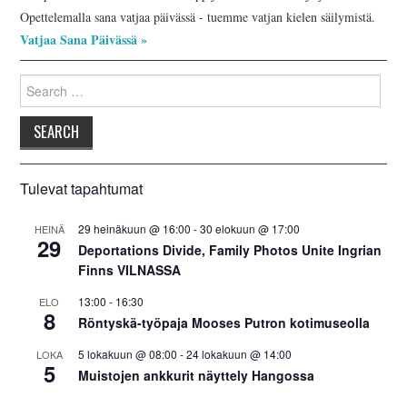
Opettelemalla sana vatjaa päivässä - tuemme vatjan kielen säilymistä.
Vatjaa Sana Päivässä »
Search
for:
Tulevat tapahtumat
29 heinäkuun @ 16:00
-
30 elokuun @ 17:00
HEINÄ
29
Deportations Divide, Family Photos Unite Ingrian
Finns VILNASSA
13:00
-
16:30
ELO
8
Röntyskä-työpaja Mooses Putron kotimuseolla
5 lokakuun @ 08:00
-
24 lokakuun @ 14:00
LOKA
5
Muistojen ankkurit näyttely Hangossa