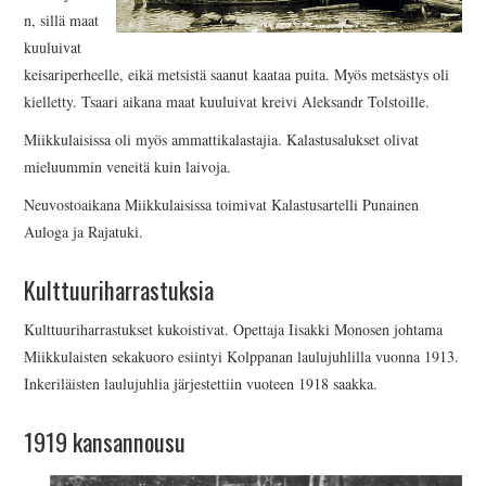
n, sillä maat
kuuluivat
keisariperheelle, eikä metsistä saanut kaataa puita. Myös metsästys oli
kielletty. Tsaari aikana maat kuuluivat kreivi Aleksandr Tolstoille.
Miikkulaisissa oli myös ammattikalastajia. Kalastusalukset olivat
mieluummin veneitä kuin laivoja.
Neuvostoaikana Miikkulaisissa toimivat Kalastusartelli Punainen
Auloga ja Rajatuki.
Kulttuuriharrastuksia
Kulttuuriharrastukset kukoistivat. Opettaja Iisakki Monosen johtama
Miikkulaisten sekakuoro esiintyi Kolppanan laulujuhlilla vuonna 1913.
Inkeriläisten laulujuhlia järjestettiin vuoteen 1918 saakka.
1919 kansannousu