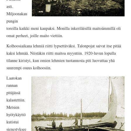
asti.
Miljoonakau
pungin
toreilla kaikki meni kaupaksi. Monilla inkeriläisillä maitoämmillä oli
omat perheet, joille maito viettiin.
Kolhoosiaikana lehmiä riitti lypsettäväksi. Talonpojat saivat itse pitää
kaksi lehmää. Niistäkin riitti maitoa myyntiin. 1920-luvun lopulla
tilanne kiristyi, kun omien lehmien tuotannosta piti luovuttaa yhä
suurempi osuus kolhoosiin.
Laatokan
rannan
pitäjässä
kalastettiin.
Metsien
hyötykäyttö
kutistui
sienestyksee