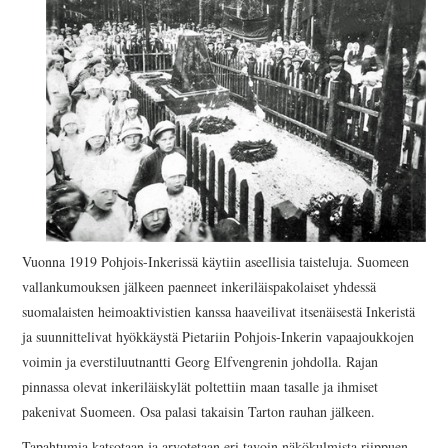
Vuonna 1919 Pohjois-Inkerissä käytiin aseellisia taisteluja. Suomeen
vallankumouksen jälkeen paenneet inkeriläispakolaiset yhdessä
suomalaisten heimoaktivistien kanssa haaveilivat itsenäisestä Inkeristä
ja suunnittelivat hyökkäystä Pietariin Pohjois-Inkerin vapaajoukkojen
voimin ja everstiluutnantti Georg Elfvengrenin johdolla. Rajan
pinnassa olevat inkeriläiskylät poltettiin maan tasalle ja ihmiset
pakenivat Suomeen. Osa palasi takaisin Tarton rauhan jälkeen.
Tapahtumia katsotaan ja arvotetaan eri tavoin näkökulmista riippuen.