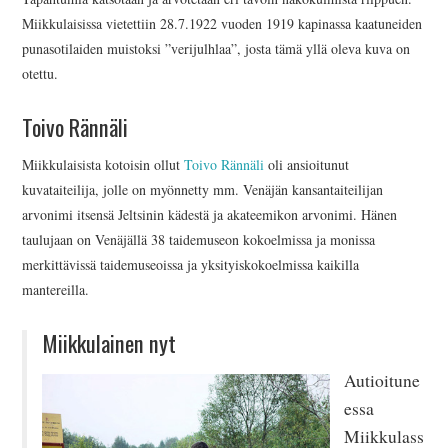
Miikkulaisissa vietettiin 28.7.1922 vuoden 1919 kapinassa kaatuneiden
punasotilaiden muistoksi ”verijulhlaa”, josta tämä yllä oleva kuva on
otettu.
Toivo Rännäli
Miikkulaisista kotoisin ollut
Toivo Rännäli
oli ansioitunut
kuvataiteilija, jolle on myönnetty mm. Venäjän kansantaiteilijan
arvonimi itsensä Jeltsinin kädestä ja akateemikon arvonimi. Hänen
taulujaan on Venäjällä 38 taidemuseon kokoelmissa ja monissa
merkittävissä taidemuseoissa ja yksityiskokoelmissa kaikilla
mantereilla.
Miikkulainen nyt
Autioitune
essa
Miikkulass