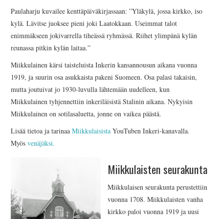
INKERILÄINEN
Paulaharju kuvailee kenttäpäiväkirjassaan: ”Yläkylä, jossa kirkko, iso
kylä. Lävitse juoksee pieni joki Laatokkaan. Useimmat talot
PERHEALBUMI
enimmäkseen jokivarrella tiheässä ryhmässä. Riihet ylimpänä kylän
reunassa pitkin kylän laitaa.”
VIRTUAALI-INKERI
Miikkulainen kärsi taisteluista Inkerin kansannousun aikana vuonna
1919, ja suurin osa asukkaista pakeni Suomeen. Osa palasi takaisin,
BLOGI
mutta joutuivat jo 1930-luvulla lähtemään uudelleen, kun
Miikkulainen tyhjennettiin inkeriläisistä Stalinin aikana. Nykyisin
YHTEYSTIEDOT
Miikkulainen on sotilasaluetta, jonne on vaikea päästä.
Lisää tietoa ja tarinaa
Miikkulaisista
YouTuben Inkeri-kanavalla.
Myös
venäjäksi.
Miikkulaisten seurakunta
Miikkulaisen seurakunta perustettiin
vuonna 1708. Miikkulaisten vanha
kirkko paloi vuonna 1919 ja uusi