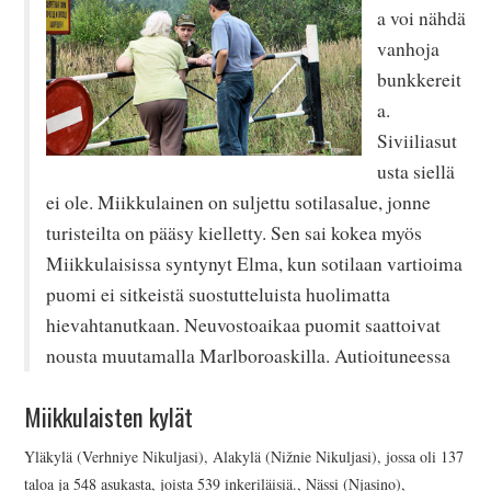
a voi nähdä
vanhoja
bunkkereit
a.
Siviiliasut
usta siellä
ei ole. Miikkulainen on suljettu sotilasalue, jonne
turisteilta on pääsy kielletty. Sen sai kokea myös
Miikkulaisissa syntynyt Elma, kun sotilaan vartioima
puomi ei sitkeistä suostutteluista huolimatta
hievahtanutkaan. Neuvostoaikaa puomit saattoivat
nousta muutamalla Marlboroaskilla. Autioituneessa
Miikkulaisten kylät
Yläkylä (Verhniye Nikuljasi), Alakylä (Nižnie Nikuljasi), jossa oli 137
taloa ja 548 asukasta, joista 539 inkeriläisiä., Nässi (Njasino),