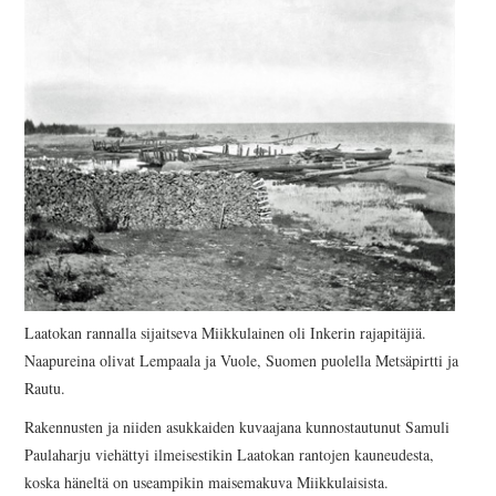
AJANKOHTAISTA
INKERILÄISET
INKERIN HISTORIA JA
KULTTUURI
INKERIN
KULTTUURISEURA RY
Laatokan rannalla sijaitseva Miikkulainen oli Inkerin rajapitäjiä.
MOOSES PUTRON
Naapureina olivat Lempaala ja Vuole, Suomen puolella Metsäpirtti ja
Rautu.
KOTIMUSEO
Rakennusten ja niiden asukkaiden kuvaajana kunnostautunut Samuli
MERKKIHENKILÖT
Paulaharju viehättyi ilmeisestikin Laatokan rantojen kauneudesta,
koska häneltä on useampikin maisemakuva Miikkulaisista.