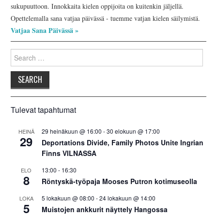
INKERILÄINEN
sukupuuttoon. Innokkaita kielen oppijoita on kuitenkin jäljellä.
Opettelemalla sana vatjaa päivässä - tuemme vatjan kielen säilymistä.
PERHEALBUMI
Vatjaa Sana Päivässä »
Search
VIRTUAALI-INKERI
for:
BLOGI
YHTEYSTIEDOT
Tulevat tapahtumat
29 heinäkuun @ 16:00
-
30 elokuun @ 17:00
HEINÄ
29
Deportations Divide, Family Photos Unite Ingrian
Finns VILNASSA
13:00
-
16:30
ELO
8
Röntyskä-työpaja Mooses Putron kotimuseolla
5 lokakuun @ 08:00
-
24 lokakuun @ 14:00
LOKA
5
Muistojen ankkurit näyttely Hangossa