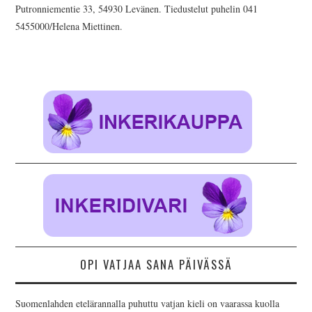
AJANKOHTAISTA
Putronniementie 33, 54930 Levänen. Tiedustelut puhelin 041
5455000/Helena Miettinen.
INKERILÄISET
INKERIN HISTORIA JA
KULTTUURI
INKERIN
KULTTUURISEURA RY
MOOSES PUTRON
KOTIMUSEO
OPI VATJAA SANA PÄIVÄSSÄ
MERKKIHENKILÖT
Suomenlahden etelärannalla puhuttu vatjan kieli on vaarassa kuolla