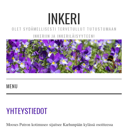
INKERI
OLET SYDÄMELLISESTI TERVETULLUT TUTUSTUMAAN
INKERIIN JA INKERILÄISYYTEEN!
MENU
ETUSIVU
YHTEYSTIEDOT
UUTTA! VIDEOTARINAT
Mooses Putron kotimuseo sijaitsee Karhunpään kylässä osoitteessa