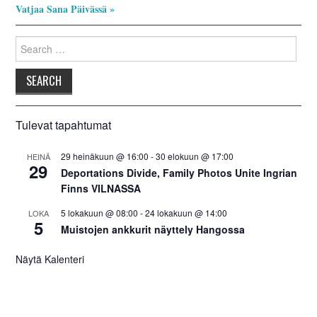
INKERILÄINEN
Vatjaa Sana Päivässä »
Search
PERHEALBUMI
for:
VIRTUAALI-INKERI
BLOGI
Tulevat tapahtumat
YHTEYSTIEDOT
29 heinäkuun @ 16:00
-
30 elokuun @ 17:00
HEINÄ
29
Deportations Divide, Family Photos Unite Ingrian
Finns VILNASSA
5 lokakuun @ 08:00
-
24 lokakuun @ 14:00
LOKA
5
Muistojen ankkurit näyttely Hangossa
Näytä Kalenteri