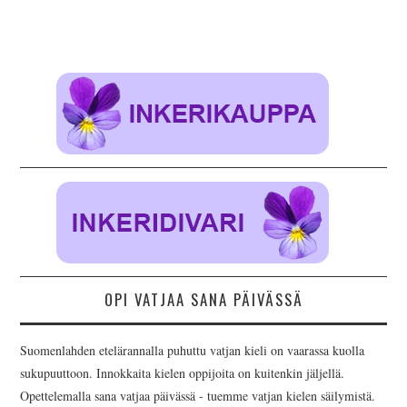
AJANKOHTAISTA
INKERILÄISET
INKERIN HISTORIA JA
KULTTUURI
INKERIN
KULTTUURISEURA RY
MOOSES PUTRON
OPI VATJAA SANA PÄIVÄSSÄ
KOTIMUSEO
Suomenlahden etelärannalla puhuttu vatjan kieli on vaarassa kuolla
MERKKIHENKILÖT
sukupuuttoon. Innokkaita kielen oppijoita on kuitenkin jäljellä.
Opettelemalla sana vatjaa päivässä - tuemme vatjan kielen säilymistä.