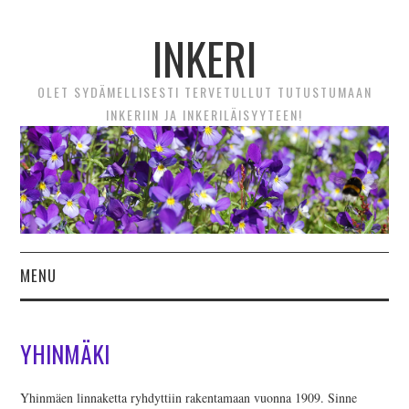
INKERI
OLET SYDÄMELLISESTI TERVETULLUT TUTUSTUMAAN
INKERIIN JA INKERILÄISYYTEEN!
MENU
ETUSIVU
YHINMÄKI
UUTTA! VIDEOTARINAT
Yhinmäen linnaketta ryhdyttiin rakentamaan vuonna 1909. Sinne