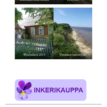
INKERILÄINEN
PERHEALBUMI
VIRTUAALI-INKERI
BLOGI
YHTEYSTIEDOT
Yhinmäkeä 2013
Yhnmäen rantatöyräs