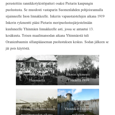
AJANKOHTAISTA
perustettiin rannikkotykistöpatteri osaksi Pietarin kaupungin
puolustusta. Se muodosti vastaparin Suomenlahden pohjoisrannalla
INKERILÄISET
sijainneelle Inon linnakkeelle. Inkerin vapaustaistelujen aikana 1919
Inkerin rykmentti pääsi Pietarin meripuolustusjärjestelmään
INKERIN HISTORIA JA
kuuluneelle Yhinmäen linnakkeelle asti, jossa se antautui 13.
kesäkuuta. Toisen maailmansodan aikana Yhinmäestä tuli
KULTTUURI
Oranienbaumin sillanpääaseman puolustuksen keskus. Sodan jälkeen se
jäi pois käytöstä.
INKERIN
KULTTUURISEURA RY
Suomalainen koulu
Inkerin rykmentti
MOOSES PUTRON
Yhinmäellä
Yhinäellä 1919
KOTIMUSEO
MERKKIHENKILÖT
Yhinmäen linnoitus toisen
Yhinmäen linnoitus
maailmansodan aikana
nykyisin