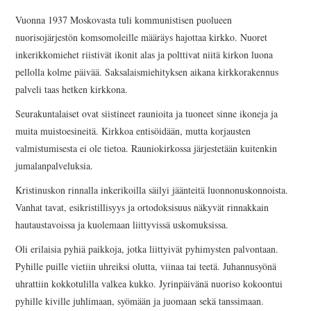
Vuonna 1937 Moskovasta tuli kommunistisen puolueen
nuorisojärjestön komsomoleille määräys hajottaa kirkko. Nuoret
inkerikkomiehet riistivät ikonit alas ja polttivat niitä kirkon luona
pellolla kolme päivää. Saksalaismiehityksen aikana kirkkorakennus
palveli taas hetken kirkkona.
Seurakuntalaiset ovat siistineet raunioita ja tuoneet sinne ikoneja ja
muita muistoesineitä. Kirkkoa entisöidään, mutta korjausten
valmistumisesta ei ole tietoa. Rauniokirkossa järjestetään kuitenkin
jumalanpalveluksia.
Kristinuskon rinnalla inkerikoilla säilyi jäänteitä luonnonuskonnoista.
Vanhat tavat, esikristillisyys ja ortodoksisuus näkyvät rinnakkain
hautaustavoissa ja kuolemaan liittyvissä uskomuksissa.
Oli erilaisia pyhiä paikkoja, jotka liittyivät pyhimysten palvontaan.
Pyhille puille vietiin uhreiksi olutta, viinaa tai teetä. Juhannusyönä
uhrattiin kokkotulilla valkea kukko. Jyrinpäivänä nuoriso kokoontui
pyhille kiville juhlimaan, syömään ja juomaan sekä tanssimaan.