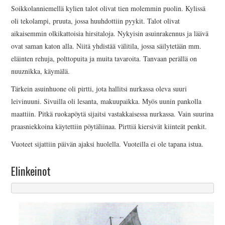
Soikkolanniemellä kylien talot olivat tien molemmin puolin. Kylissä
oli tekolampi, pruuta, jossa huuhdottiin pyykit. Talot olivat
aikaisemmin olkikattoisia hirsitaloja. Nykyisin asuinrakennus ja läävä
ovat saman katon alla. Niitä yhdistää välitila, jossa säilytetään mm.
eläinten rehuja, polttopuita ja muita tavaroita. Tanvaan perällä on
nuuznikka, käymälä.
Tärkein asuinhuone oli pirtti, jota hallitsi nurkassa oleva suuri
leivinuuni. Sivuilla oli lesanta, makuupaikka. Myös uunin pankolla
maattiin. Pitkä ruokapöytä sijaitsi vastakkaisessa nurkassa. Vain suurina
praasniekkoina käytettiin pöytäliinaa. Pirttiä kiersivät kiinteät penkit.
Vuoteet sijattiin päivän ajaksi huolella. Vuoteilla ei ole tapana istua.
Elinkeinot