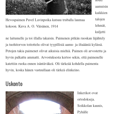
aamuisin
kaikkien
talojen
Hevospaimen Pavel Lavinpoika kutsuu truballa laumaa
lehmät,
kokoon. Kuva A. O. Väisänen, 1914
kuljetti
ne laitumelle ja toi illalla takaisin. Paimenen pitkän ruoskan läjähtely
ja tuohitorven toitottelu olivat tyypillisiä aamu- ja iltaääniä kylässä.
Petojen takia paimenet olivat aikuisia miehiä. Paimen oli arvostettu ja
hyvin palkattu ammatti. Arvostuksesta kertoo sekin, että paimenelle
katettiin ruoka ennen isäntäväkeä. Oli tärkeää kohdella paimenta
hyvin, koska hänen vastuullaan oli tärkeä elinkeino.
Uskonto
Inkerikot ovat
ortodokseja.
Soikkolan kaunis,
Pyhälle