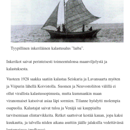
Tyypillinen inkeriläinen kalastusalus ”laiba”.
Inkerikot saivat perinteisesti toimeentulonsa maanviljelystä ja
kalastuksesta.
Vuoteen 1928 saakka saatiin kalastaa Seiskaria ja Lavansaarta myöten
ja Viipurin lähellä Koivistolla. Suomen ja Neuvostoliiton välillä ei
ollut virallista kalastussopimusta, mutta kummankin maan
viranomaiset katsoivat asiaa läpi sormien. Tilanne hyödytti molempia
osapuolia. Kalastajat saivat tuloa ja Venäjä sai kauppiailta
tarvitsemiaan elintarvikkeita. Retket saattoivat kestää kauan, jopa kaksi
kuukautta, ja talvella niiden aikana asuttiin jäälle jalaksilla vedettävässä
lautamajassa (pudkassa).