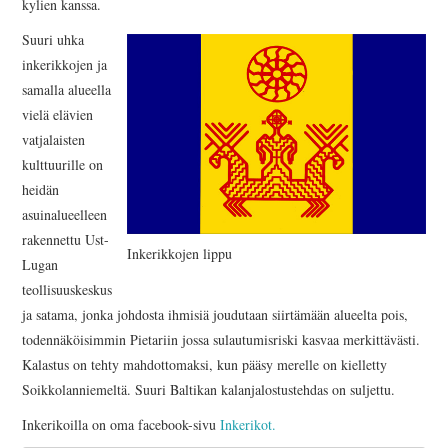
kylien kanssa.
Suuri uhka
inkerikkojen ja
samalla alueella
vielä elävien
vatjalaisten
kulttuurille on
heidän
asuinalueelleen
rakennettu Ust-
Inkerikkojen lippu
Lugan
teollisuuskeskus
ja satama, jonka johdosta ihmisiä joudutaan siirtämään alueelta pois,
todennäköisimmin Pietariin jossa sulautumisriski kasvaa merkittävästi.
Kalastus on tehty mahdottomaksi, kun pääsy merelle on kielletty
Soikkolanniemeltä. Suuri Baltikan kalanjalostustehdas on suljettu.
Inkerikoilla on oma facebook-sivu
Inkerikot.