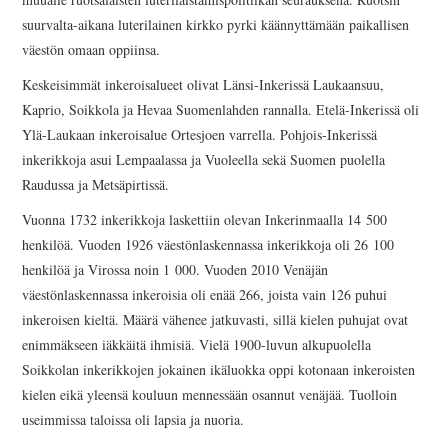
INKERILÄINEN
suurvalta-aikana luterilainen kirkko pyrki käännyttämään paikallisen
väestön omaan oppiinsa.
PERHEALBUMI
Keskeisimmät inkeroisalueet olivat Länsi-Inkerissä Laukaansuu,
Kaprio, Soikkola ja Hevaa Suomenlahden rannalla. Etelä-Inkerissä oli
VIRTUAALI-INKERI
Ylä-Laukaan inkeroisalue Ortesjoen varrella. Pohjois-Inkerissä
inkerikkoja asui Lempaalassa ja Vuoleella sekä Suomen puolella
BLOGI
Raudussa ja Metsäpirtissä.
YHTEYSTIEDOT
Vuonna 1732 inkerikkoja laskettiin olevan Inkerinmaalla 14 500
henkilöä. Vuoden 1926 väestönlaskennassa inkerikkoja oli 26 100
henkilöä ja Virossa noin 1 000. Vuoden 2010 Venäjän
väestönlaskennassa inkeroisia oli enää 266, joista vain 126 puhui
inkeroisen kieltä. Määrä vähenee jatkuvasti, sillä kielen puhujat ovat
enimmäkseen iäkkäitä ihmisiä. Vielä 1900-luvun alkupuolella
Soikkolan inkerikkojen jokainen ikäluokka oppi kotonaan inkeroisten
kielen eikä yleensä kouluun mennessään osannut venäjää. Tuolloin
useimmissa taloissa oli lapsia ja nuoria.