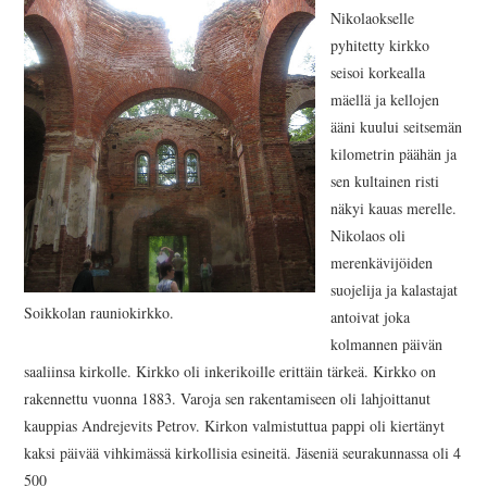
Nikolaokselle
pyhitetty kirkko
seisoi korkealla
mäellä ja kellojen
ääni kuului seitsemän
kilometrin päähän ja
sen kultainen risti
näkyi kauas merelle.
Nikolaos oli
merenkävijöiden
suojelija ja kalastajat
Soikkolan rauniokirkko.
antoivat joka
kolmannen päivän
saaliinsa kirkolle. Kirkko oli inkerikoille erittäin tärkeä. Kirkko on
rakennettu vuonna 1883. Varoja sen rakentamiseen oli lahjoittanut
kauppias Andrejevits Petrov. Kirkon valmistuttua pappi oli kiertänyt
kaksi päivää vihkimässä kirkollisia esineitä. Jäseniä seurakunnassa oli 4
500