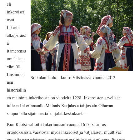
AJANKOHTAISTA
eli
inkeroiset
INKERILÄISET
ovat
Inkerin
INKERIN HISTORIA JA
alkuperäist
ä
KULTTUURI
itämerensu
omalaista
INKERIN
väestöä.
Ensimmäi
Soikulan laulu – kuoro Viistinässä vuonna 2012
KULTTUURISEURA RY
nen
historiallin
MOOSES PUTRON
en maininta inkerikoista on vuodelta 1228. Inkeroisten arvellaan
tulleen Inkerinmaalle Muinais-Karjalasta tai jostain Olhavan
KOTIMUSEO
suupuolella sijainneesta karjalais­keskuksesta.
Kun Ruotsi valloitti Inkerinmaan vuonna 1617, suuri osa
MERKKIHENKILÖT
ortodoksisesta väestöstä, myös inkeroiset ja vatjalaiset, muuttivat
muualle ruotsalaisten luterilaistamispolitiikan seurauksena. Ruotsin