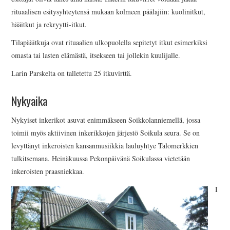
rituaalisen esitysyhteytensä mukaan kolmeen päälajiin: kuolinitkut,
hääitkut ja rekryytti-itkut.
Tilapääitkuja ovat rituaalien ulkopuolella sepitetyt itkut esimerkiksi
omasta tai lasten elämästä, itsekseen tai jollekin kuulijalle.
Larin Parskelta on talletettu 25 itkuvirttä.
Nykyaika
Nykyiset inkerikot asuvat enimmäkseen Soikkolanniemellä, jossa
toimii myös aktiivinen inkerikkojen järjestö Soikula seura. Se on
levyttänyt inkeroisten kansanmusiikkia lauluyhtye Talomerkkien
tulkitsemana. Heinäkuussa Pekonpäivänä Soikulassa vietetään
inkeroisten praasniekkaa.
I