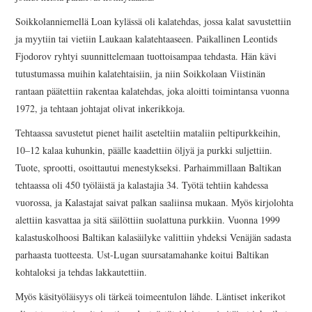
Soikkolanniemellä Loan kylässä oli kalatehdas, jossa kalat savustettiin
ja myytiin tai vietiin Laukaan kalatehtaaseen. Paikallinen Leontids
Fjodorov ryhtyi suunnittelemaan tuottoisampaa tehdasta. Hän kävi
tutustumassa muihin kalatehtaisiin, ja niin Soikkolaan Viistinän
rantaan päätettiin rakentaa kalatehdas, joka aloitti toimintansa vuonna
1972, ja tehtaan johtajat olivat inkerikkoja.
Tehtaassa savustetut pienet hailit aseteltiin mataliin peltipurkkeihin,
10–12 kalaa kuhunkin, päälle kaadettiin öljyä ja purkki suljettiin.
Tuote, sprootti, osoittautui menestykseksi. Parhaimmillaan Baltikan
tehtaassa oli 450 työläistä ja kalastajia 34. Työtä tehtiin kahdessa
vuorossa, ja Kalastajat saivat palkan saaliinsa mukaan. Myös kirjolohta
alettiin kasvattaa ja sitä säilöttiin suolattuna purkkiin. Vuonna 1999
kalastuskolhoosi Baltikan kalasäilyke valittiin yhdeksi Venäjän sadasta
parhaasta tuotteesta. Ust-Lugan suursatamahanke koitui Baltikan
kohtaloksi ja tehdas lakkautettiin.
Myös käsityöläisyys oli tärkeä toimeentulon lähde. Läntiset inkerikot