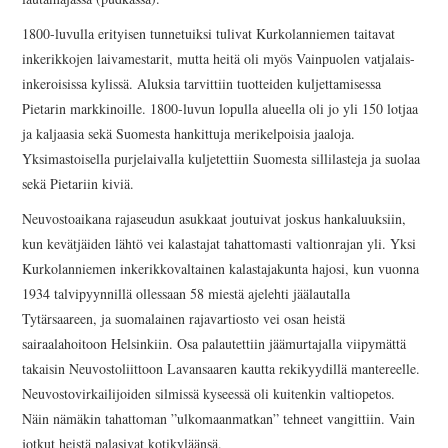
1800-luvulla erityisen tunnetuiksi tulivat Kurkolanniemen taitavat
inkerikkojen laivamestarit, mutta heitä oli myös Vainpuolen vatjalais-
inkeroisissa kylissä. Aluksia tarvittiin tuotteiden kuljettamisessa
Pietarin markkinoille. 1800-luvun lopulla alueella oli jo yli 150 lotjaa
ja kaljaasia sekä Suomesta hankittuja merikelpoisia jaaloja.
Yksimastoisella purjelaivalla kuljetettiin Suomesta sillilasteja ja suolaa
sekä Pietariin kiviä.
Neuvostoaikana rajaseudun asukkaat joutuivat joskus hankaluuksiin,
kun kevätjäiden lähtö vei kalastajat tahattomasti valtionrajan yli. Yksi
Kurkolanniemen inkerikkovaltainen kalastajakunta hajosi, kun vuonna
1934 talvipyynnillä ollessaan 58 miestä ajelehti jäälautalla
Tytärsaareen, ja suomalainen rajavartiosto vei osan heistä
sairaalahoitoon Helsinkiin. Osa palautettiin jäämurtajalla viipymättä
takaisin Neuvostoliittoon Lavansaaren kautta rekikyydillä mantereelle.
Neuvostovirkailijoiden silmissä kyseessä oli kuitenkin valtiopetos.
Näin nämäkin tahattoman ”ulkomaanmatkan” tehneet vangittiin. Vain
jotkut heistä palasivat kotikyläänsä.