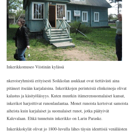
Inkerikkomuseo Viistinän kylässä
nkeroisryhmistä erityisesti Soikkolan asukkaat ovat tiettävästi aina
pitäneet itseään karjalaisina. Inkerikkojen perinteisiä elinkeinoja olivat
kalastus ja käsityöläisyys. Kuten muutkin itämerensuomalaiset kansat,
inkerikot harjoittivat runonlaulantaa. Monet runoista kertoivat samoista
aiheista kuin karjalaiset ja suomalaiset runot, jotka päätyivät
Kalevalaan. Ehkä tunnetuin inkerikko on Larin Paraske.
Inkerikkokylät olivat jo 1800-luvulla lähes täysin identtisiä venäläisten