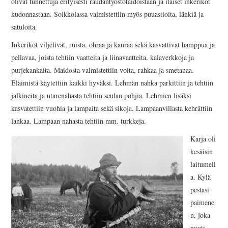
olivat tunnettuja erityisesti raudantyöstötaidoistaan ja itäiset inkerikot
kudonnastaan. Soikkolassa valmistettiin myös puuastioita, länkiä ja
satuloita.
Inkerikot viljelivät, ruista, ohraa ja kauraa sekä kasvattivat hamppua ja
pellavaa, joista tehtiin vaatteita ja liinavaatteita, kalaverkkoja ja
purjekankaita. Maidosta valmistettiin voita, rahkaa ja smetanaa.
Eläimistä käytettiin kaikki hyväksi. Lehmän nahka parkittiin ja tehtiin
jalkineita ja utarenahasta tehtiin seulan pohjia. Lehmien lisäksi
kasvatettiin vuohia ja lampaita sekä sikoja. Lampaanvillasta kehrättiin
lankaa. Lampaan nahasta tehtiin mm. turkkeja.
Karja oli
kesäisin
laitumell
a. Kylä
pestasi
paimene
n, joka
nouti