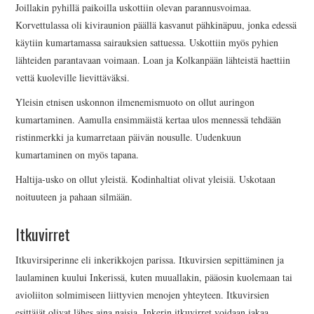
Joillakin pyhillä paikoilla uskottiin olevan parannusvoimaa.
Korvettulassa oli kiviraunion päällä kasvanut pähkinäpuu, jonka edessä
käytiin kumartamassa sairauksien sattuessa. Uskottiin myös pyhien
lähteiden parantavaan voimaan. Loan ja Kolkanpään lähteistä haettiin
vettä kuoleville lievittäväksi.
Yleisin etnisen uskonnon ilmenemismuoto on ollut auringon
kumartaminen. Aamulla ensimmäistä kertaa ulos mennessä tehdään
ristinmerkki ja kumarretaan päivän nousulle. Uudenkuun
kumartaminen on myös tapana.
Haltija-usko on ollut yleistä. Kodinhaltiat olivat yleisiä. Uskotaan
noituuteen ja pahaan silmään.
Itkuvirret
Itkuvirsiperinne eli inkerikkojen parissa. Itkuvirsien sepittäminen ja
laulaminen kuului Inkerissä, kuten muuallakin, pääosin kuolemaan tai
avioliiton solmimiseen liittyvien menojen yhteyteen. Itkuvirsien
esittäjät olivat lähes aina naisia. Inkerin itkuvirret voidaan jakaa