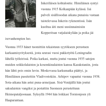
Inkeriläisen kohtalontie. H
imiläinen syntyi
vuonna 1915 Kolkanpään kylässä. Isä
palveli sisällissodan aikana punaisia vastaan
taistelevassa Inkerin rykmentissä. Isän
kuoltua äiti
meni uusiinnaimisiin
Kopperitsan vatjalaiskylään ja poika jäi
isovanhempien luo.
Vuonn
a 1933 hänet tuomittiin tekaistuun syytökseen perustuen
karkaamisyrityksestä, josta seurasi vuosi pakkotyötä Leningradin
lähellä työleirissä. Poika karkasi, mutta joutui vuonna 1935 satojen
muiden soikkolalaisten ja kosemkinalaisten kanssa Kazakstaniin, josta
hän lähti pois omin luvin. Moskovassa karkumatka päättyi, ja
Himiläinen passitettiin Vladivostokiin. Arhipov vapautui vuonna 1938.
Sota-aikana hän astui puna-armeijaan. Sisä-Venäjällä hän joutui
saksalaisten vangiksi ja pestattiin Suomeen perustettuun
Heimopataljoonaan. Syksyllä 1944 hän loikkasi Tornionjoen yli
Haaparantaan.