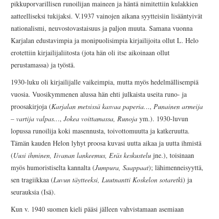
pikkuporvarillisen runoilijan maineen ja häntä nimitettiin kulakkien
aatteelliseksi tukijaksi. V.1937 vainojen aikana syytteisiin lisääntyivät
nationalismi, neuvostovastaisuus ja paljon muuta. Samana vuonna
Karjalan edustavimpia ja monipuolisimpia kirjailijoita ollut L. Helo
erotettiin kirjailijaliitosta (jota hän oli itse aikoinaan ollut
perustamassa) ja työstä.
1930-luku oli kirjailijalle vaikeimpia, mutta myös hedelmällisempiä
vuosia. Vuosikymmenen alussa hän ehti julkaista useita runo- ja
proosakirjoja (
Karjalan metsissä kasvaa paperia.
..,
Punainen armeija
– vartija valpas..
.,
Jokea voittamassa,
Runoja
ym.). 1930-luvun
lopussa runoilija koki masennusta, toivottomuutta ja katkeruutta.
Tämän kauden Helon lyhyt proosa kuvasi uutta aikaa ja uutta ihmistä
(
Uusi ihminen, Iivanan lankeemus, Eräs keskustelu
jne.), toisinaan
myös humoristiselta kannalta (
Jumpura, Saappaat
); lähimenneisyyttä,
sen tragiikkaa (
Luvun täytteeksi, Luutnantti Koskelon sotaretk
i) ja
seurauksia (Isä).
Kun v. 1940 suomen kieli pääsi jälleen vahvistamaan asemiaan