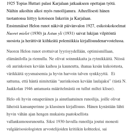
1925 Topias Huttari palasi Karjalaan jatkaakseen opettajan työtä.
Näihin aikoihin alkoi myös runoilijanura. Aiheellisesti hänen
tuotantonsa liittyy kotoiseen Inkeriin ja Karjalaan.
Ensimmäiset Helon runot näkivät päivänvalon 1927, esikoiskokoelmat
Nuoret mielet
(1930) ja
Astun yli
(1931) saivat lukijan vilpitöntä
suosiota ja herättivät kiihkeätä polemiikkia kirjallisuudenarvostelussa.
Nuoren Helon runot erottuivat lyyrisyydellään, optimismillaan,
elämänilolla ja riemulla. Ne olivat soinnukkaita ja rytmikkäitä. Niissä
oli aurinkoisen kevään kaihoa ja kauneutta, ihanaa kesän kukoistusta,
värikkäitä syysmaisemia ja hyvin harvoin talven synkkyyttä. Ei
sattuma, että häntä nimitetään “aurinkoisen kevään laulajaksi” (tästä N.
Jaakkolan 1946 antamasta määritelmästä on tullut miltei klisee).
Helo oli hyvin omaperäinen ja ainutlaatuinen runoilija, joille olivat
läheisiä kansanperinne ja klassinen kirjallisuus. Hänen kynästään lähti
hyvin vähän ajan hengen mukaista paatoksellista
vallankumousrunoutta. Siksi 1930-luvulla runoilija joutui monesti
vulgäärisosiologisten arvostelijoiden kritiikin kohteeksi, sai