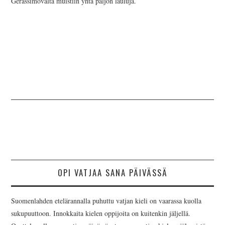
Gerassimovalta muistiin yhtä paljon lauluja.
OPI VATJAA SANA PÄIVÄSSÄ
Suomenlahden etelärannalla puhuttu vatjan kieli on vaarassa kuolla
sukupuuttoon. Innokkaita kielen oppijoita on kuitenkin jäljellä.
Opettelemalla sana vatjaa päivässä - tuemme vatjan kielen säilymistä.
Vatjaa Sana Päivässä »
Search
for: