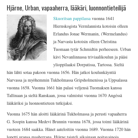
Hjärne, Urban, vapaaherra, lääkäri, luonnontieteilijä
Skuoritsan pappilassa
vuonna 1641
Hiernskogista Vermlannista kotoisin olleen
Erlandus Jonae Wermanin, (Wermelandus)
ja Narvasta kotoisin olleen Christina
Tuomaan tytär Schmidtin perheeseen. Urban
kävi Nevanlinnassa triviaalikoulun ja pääsi
ylioppilaaksi Dorpatissa, Tartossa. Sieltä
hän lähti sotaa pakoon vuonna 1656. Hän jatkoi koulunkäyntiä
Narvassa ja myöhemmin Tukholmassa Gripsholmenissa ja Uppsalassa
vuonna 1658. Vuonna 1661 hän palasi veljensä Tuomaksen kanssa
Tallinaan ja sieltä Ranskaan, jossa valmistui vuonna 1670 Angéssä
lääkäriksi ja luonnontieteen tutkijaksi.
Vuonna 1675 hän aloitti lääkärinä Tukholmassa ja perusti vapaaherra
G. Soopin kanssa Medevi Brunnin vuonna 1678, jossa toimi lääkärinä
vuoteen 1684 saakka. Hänet aateloitiin vuonna 1689. Vuonna 1720 hän
lopetti uransa maaherrana. Hjärne taisteli aikoinaan noitavainoja