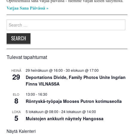
Tulevat tapahtumat
29 heinäkuun @ 16:00
-
30 elokuun @ 17:00
HEINÄ
29
Deportations Divide, Family Photos Unite Ingrian
Finns VILNASSA
13:00
-
16:30
ELO
8
Röntyskä-työpaja Mooses Putron kotimuseolla
5 lokakuun @ 08:00
-
24 lokakuun @ 14:00
LOKA
5
Muistojen ankkurit näyttely Hangossa
Näytä Kalenteri
Tähän keräämme linkkilistaa.