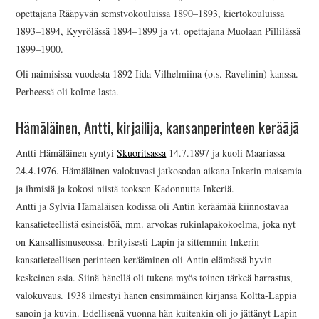
opettajana Rääpyvän semstvokouluissa 1890–1893, kiertokouluissa
1893–1894, Kyyrölässä 1894–1899 ja vt. opettajana Muolaan Pillilässä
1899–1900.
Oli naimisissa vuodesta 1892 Iida Vilhelmiina (o.s. Ravelinin) kanssa.
Perheessä oli kolme lasta.
Hämäläinen, Antti, kirjailija, kansanperinteen kerääjä
Antti Hämäläinen syntyi
Skuoritsassa
14.7.1897 ja kuoli Maariassa
24.4.1976. Hämäläinen valokuvasi jatkosodan aikana Inkerin maisemia
ja ihmisiä ja kokosi niistä teoksen Kadonnutta Inkeriä.
Antti ja Sylvia Hämäläisen kodissa oli Antin keräämää kiinnostavaa
kansatieteellistä esineistöä, mm. arvokas rukinlapakokoelma, joka nyt
on Kansallismuseossa. Erityisesti Lapin ja sittemmin Inkerin
kansatieteellisen perinteen kerääminen oli Antin elämässä hyvin
keskeinen asia. Siinä hänellä oli tukena myös toinen tärkeä harrastus,
valokuvaus. 1938 ilmestyi hänen ensimmäinen kirjansa Koltta-Lappia
sanoin ja kuvin. Edellisenä vuonna hän kuitenkin oli jo jättänyt Lapin