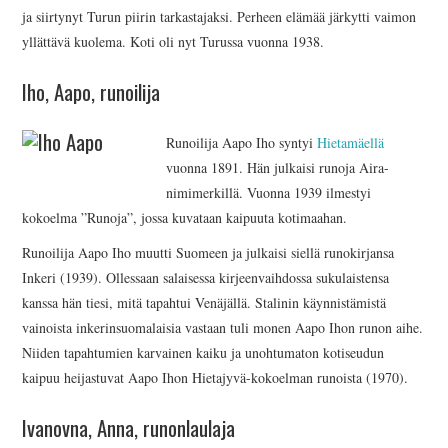
ja siirtynyt Turun piirin tarkastajaksi. Perheen elämää järkytti vaimon
yllättävä kuolema. Koti oli nyt Turussa vuonna 1938.
Iho, Aapo, runoilija
Runoilija Aapo Iho syntyi
Hietamäellä
vuonna 1891. Hän julkaisi runoja Aira-
nimimerkillä. Vuonna 1939 ilmestyi
kokoelma ”Runoja”, jossa kuvataan kaipuuta kotimaahan.
Runoilija Aapo Iho muutti Suomeen ja julkaisi siellä runokirjansa
Inkeri (1939). Ollessaan salaisessa kirjeenvaihdossa sukulaistensa
kanssa hän tiesi, mitä tapahtui Venäjällä. Stalinin käynnistämistä
vainoista inkerinsuomalaisia vastaan tuli monen Aapo Ihon runon aihe.
Niiden tapahtumien karvainen kaiku ja unohtumaton kotiseudun
kaipuu heijastuvat Aapo Ihon Hietajyvä-kokoelman runoista (1970).
Ivanovna, Anna, runonlaulaja