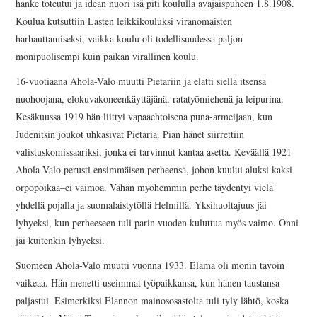
hanke toteutui ja idean nuori isä piti koululla avajaispuheen 1.8.1908.
INKERILÄINEN
Koulua kutsuttiin Lasten leikkikouluksi viranomaisten
harhauttamiseksi, vaikka koulu oli todellisuudessa paljon
PERHEALBUMI
monipuolisempi kuin paikan virallinen koulu.
VIRTUAALI-INKERI
16-vuotiaana Ahola-Valo muutti Pietariin ja elätti siellä itsensä
nuohoojana, elokuvakoneenkäyttäjänä, ratatyömiehenä ja leipurina.
BLOGI
Kesäkuussa 1919 hän liittyi vapaaehtoisena puna-armeijaan, kun
Judenitsin joukot uhkasivat Pietaria. Pian hänet siirrettiin
YHTEYSTIEDOT
valistuskomissaariksi, jonka ei tarvinnut kantaa asetta. Keväällä 1921
Ahola-Valo perusti ensimmäisen perheensä, johon kuului aluksi kaksi
orpopoikaa–ei vaimoa. Vähän myöhemmin perhe täydentyi vielä
yhdellä pojalla ja suomalaistytöllä Helmillä. Yksihuoltajuus jäi
lyhyeksi, kun perheeseen tuli parin vuoden kuluttua myös vaimo. Onni
jäi kuitenkin lyhyeksi.
Suomeen Ahola-Valo muutti vuonna 1933. Elämä oli monin tavoin
vaikeaa. Hän menetti useimmat työpaikkansa, kun hänen taustansa
paljastui. Esimerkiksi Elannon mainososastolta tuli tyly lähtö, koska