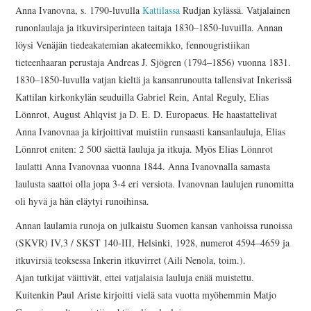
Anna Ivanovna, s. 1790-luvulla
Kattilassa
Rudjan kylässä. Vatjalainen
runonlaulaja ja itkuvirsiperinteen taitaja 1830–1850-luvuilla. Annan
löysi Venäjän tiedeakatemian akateemikko, fennougristiikan
tieteenhaaran perustaja Andreas J. Sjögren (1794–1856) vuonna 1831.
1830–1850-luvulla vatjan kieltä ja kansanrunoutta tallensivat Inkerissä
Kattilan kirkonkylän seuduilla Gabriel Rein, Antal Reguly, Elias
Lönnrot, August Ahlqvist ja D. E. D. Europaeus. He haastattelivat
Anna Ivanovnaa ja kirjoittivat muistiin runsaasti kansanlauluja, Elias
Lönnrot eniten: 2 500 säettä lauluja ja itkuja. Myös Elias Lönnrot
laulatti Anna Ivanovnaa vuonna 1844. Anna Ivanovnalla samasta
laulusta saattoi olla jopa 3-4 eri versiota. Ivanovnan laulujen runomitta
oli hyvä ja hän eläytyi runoihinsa.
Annan laulamia runoja on julkaistu Suomen kansan vanhoissa runoissa
(SKVR) IV,3 / SKST 140-III, Helsinki, 1928, numerot 4594–4659 ja
itkuvirsiä teoksessa Inkerin itkuvirret (Aili Nenola, toim.).
Ajan tutkijat väittivät, ettei vatjalaisia lauluja enää muistettu.
Kuitenkin Paul Ariste kirjoitti vielä sata vuotta myöhemmin Matjo