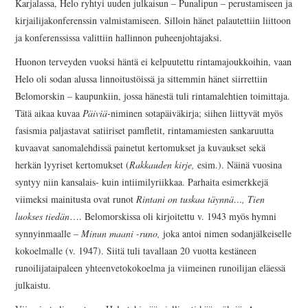
Karjalassa, Helo ryhtyi uuden julkaisun – Punalipun – perustamiseen ja
kirjailijakonferenssin valmistamiseen. Silloin hänet palautettiin liittoon
ja konferenssissa valittiin hallinnon puheenjohtajaksi.
Huonon terveyden vuoksi häntä ei kelpuutettu rintamajoukkoihin, vaan
Helo oli sodan alussa linnoitustöissä ja sittemmin hänet siirrettiin
Belomorskin – kaupunkiin, jossa hänestä tuli rintamalehtien toimittaja.
Tätä aikaa kuvaa
Päiviä-
niminen sotapäiväkirja; siihen liittyvät myös
fasismia paljastavat satiiriset pamfletit, rintamamiesten sankaruutta
kuvaavat sanomalehdissä painetut kertomukset ja kuvaukset sekä
herkän lyyriset kertomukset (
Rakkauden kirje,
esim.). Näinä vuosina
syntyy niin kansalais- kuin intiimilyriikkaa. Parhaita esimerkkejä
viimeksi mainitusta ovat runot
Rintani on tuskaa täynnä…, Tien
luokses tiedän
…. Belomorskissa oli kirjoitettu v. 1943 myös hymni
synnyinmaalle –
Minun maani -runo,
joka antoi nimen sodanjälkeiselle
kokoelmalle (v. 1947). Siitä tuli tavallaan 20 vuotta kestäneen
runoilijataipaleen yhteenvetokokoelma ja viimeinen runoilijan eläessä
julkaistu.