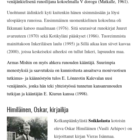
venäjänkielisenä runoilijana kokoelmalla V dorogu (Matkalle, 1961).
Unohtunut äidinkieli kyti kuitenkin hänen sisimmässään ja löysi
ulospääsyn runoissa. Ensimmäinen suomenkielinen kokoelma oli
Ikkunani katsoo maailmaan (1976). Sitä seurasivat runokirjat Juuret
avaruuteen (1970) sekä Kotikyläni pääskyset (1986). Tuoreimmista
mainittakoon Inkeriläisen laulu (1995) ja Sillä aikaa kun siivet kasvaa
(2000), joissa keskeiseksi aiheeksi on tullut Inkeri, lapsuuden maa.
Armas Mishin on myös ahkera runouden kääntäjä. Suurimpia
menestyksiä ja saavutuksia on kunnioitusta ansaitseva monivuotisen
tutkimus- ja käännöstyön tulos E. Lönnrotin Kalevalan uusi
venäjännös, jonka hän teki yhteistyössä tunnetun kansanrunouden
tutkijan ja kääntäjän E. Kiurun kanssa (1998).
Himiläinen, Oskar, kirjailija
Soikkolasta
K
olkanpään
kylästä
kotoisin
oleva Oskar Himiläinen (Vasili Arhipov) on
kirjoittanut kirjan Vieras Isänmaa.