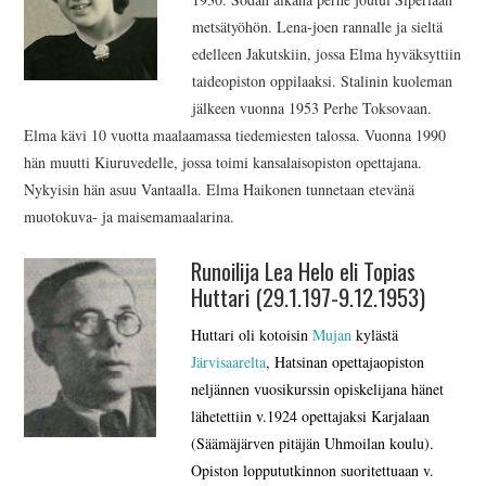
metsätyöhön. Lena-joen rannalle ja sieltä
edelleen Jakutskiin, jossa Elma hyväksyttiin
taideopiston oppilaaksi. Stalinin kuoleman
jälkeen vuonna 1953 Perhe Toksovaan.
Elma kävi 10 vuotta maalaamassa tiedemiesten talossa. Vuonna 1990
hän muutti Kiuruvedelle, jossa toimi kansalaisopiston opettajana.
Nykyisin hän asuu Vantaalla. Elma Haikonen tunnetaan etevänä
muotokuva- ja maisemamaalarina
.
Runoilija Lea Helo eli Topias
Huttari (29.1.197-9.12.1953)
Huttari
oli kotoisin
Mujan
kylästä
Järvisaarelta
, Hatsinan opettajaopiston
neljännen vuosikurssin opiskelijana hänet
lähetettiin v.1924 opettajaksi Karjalaan
(Säämäjärven pitäjän Uhmoilan koulu).
Opiston loppututkinnon suoritettuaan v.