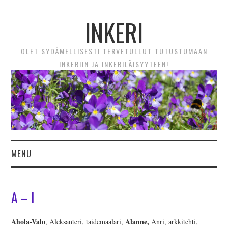
INKERI
OLET SYDÄMELLISESTI TERVETULLUT TUTUSTUMAAN
INKERIIN JA INKERILÄISYYTEEN!
MENU
ETUSIVU
A – I
UUTTA! VIDEOTARINAT
Ahola-Valo
Alanne,
, Aleksanteri, taidemaalari,
Anri, arkkitehti,