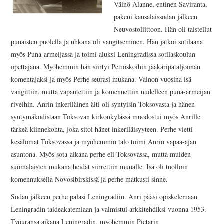
Väinö Alanne, entinen Saviranta,
pakeni kansalaissodan jälkeen
Neuvostoliittoon. Hän oli taistellut
punaisten puolella ja uhkana oli vangitseminen. Hän jatkoi sotilaana
myös Puna-armeijassa ja toimi aluksi Leningradissa sotilaskoulun
opettajana. Myöhemmin hän siirtyi Petroskoihin jääkäripataljoonan
komentajaksi ja myös Perhe seurasi mukana. Vainon vuosina isä
vangittiin, mutta vapautettiin ja komennettiin uudelleen puna-armeijan
riveihin. Anrin inkeriläinen äiti oli syntyisin Toksovasta ja hänen
syntymäkodistaan Toksovan kirkonkylässä muodostui myös Anrille
tärkeä kiinnekohta, joka sitoi hänet inkeriläisyyteen. Perhe vietti
kesälomat Toksovassa ja myöhemmin talo toimi Anrin vapaa-ajan
asuntona. Myös sota-aikana perhe eli Toksovassa, mutta muiden
suomalaisten mukana heidät siirrettiin muualle. Isä oli tuolloin
komennuksella Novosibirskissä ja perhe matkusti sinne.
Sodan jälkeen perhe palasi Leningradiin. Anri pääsi opiskelemaan
Leningradin taideakatemiaan ja valmistui arkkitehdiksi vuonna 1953.
Työuransa aikana Leningradin, myöhemmin Pietarin