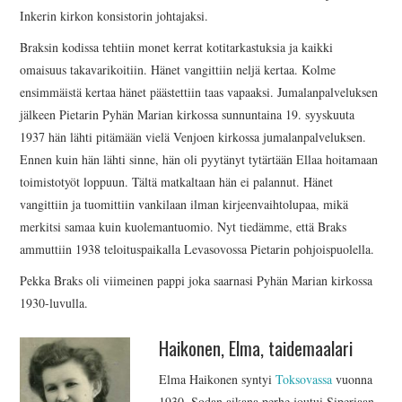
Inkerin kirkon konsistorin johtajaksi.
Braksin kodissa tehtiin monet kerrat kotitarkastuksia ja kaikki
omaisuus takavarikoitiin. Hänet vangittiin neljä kertaa. Kolme
ensimmäistä kertaa hänet päästettiin taas vapaaksi. Jumalanpalveluksen
jälkeen Pietarin Pyhän Marian kirkossa sunnuntaina 19. syyskuuta
1937 hän lähti pitämään vielä Venjoen kirkossa jumalanpalveluksen.
Ennen kuin hän lähti sinne, hän oli pyytänyt tytärtään Ellaa hoitamaan
toimistotyöt loppuun. Tältä matkaltaan hän ei palannut. Hänet
vangittiin ja tuomittiin vankilaan ilman kirjeenvaihtolupaa, mikä
merkitsi samaa kuin kuolemantuomio. Nyt tiedämme, että Braks
ammuttiin 1938 teloituspaikalla Levasovossa Pietarin pohjoispuolella.
Pekka Braks oli viimeinen pappi joka saarnasi Pyhän Marian kirkossa
1930-luvulla.
Haikonen, Elma, taidemaalari
Elma Haikonen syntyi
Toksovassa
vuonna
1930. Sodan aikana perhe joutui Siperiaan