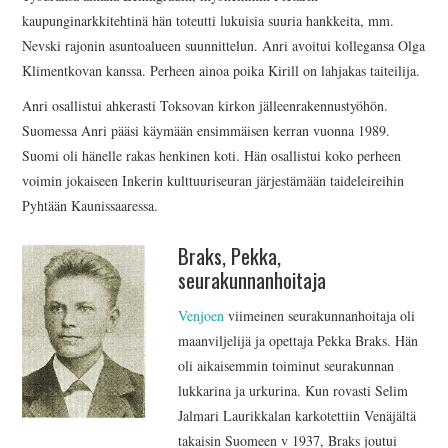
kaupunginarkkitehtinä hän toteutti lukuisia suuria hankkeita, mm.
Nevski rajonin asuntoalueen suunnittelun. Anri avoitui kollegansa Olga
Klimentkovan kanssa. Perheen ainoa poika Kirill on lahjakas taiteilija.
Anri osallistui ahkerasti Toksovan kirkon jälleenrakennustyöhön.
Suomessa Anri pääsi käymään ensimmäisen kerran vuonna 1989.
Suomi oli hänelle rakas henkinen koti. Hän osallistui koko perheen
voimin jokaiseen Inkerin kulttuuriseuran järjestämään taideleireihin
Pyhtään Kaunissaaressa.
Braks, Pekka,
seurakunnanhoitaja
Venjoen
viimeinen seurakunnanhoitaja oli
maanviljelijä ja opettaja Pekka Braks. Hän
oli aikaisemmin toiminut seurakunnan
lukkarina ja urkurina. Kun rovasti Selim
Jalmari Laurikkalan karkotettiin Venäjältä
takaisin Suomeen v 1937, Braks joutui