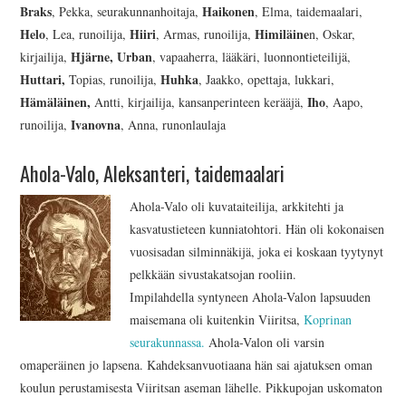
AJANKOHTAISTA
Braks
Haikonen
, Pekka, seurakunnanhoitaja,
, Elma, taidemaalari,
Helo
Hiiri
Himiläine
, Lea, runoilija,
, Armas, runoilija,
n, Oskar,
INKERILÄISET
Hjärne, Urban
kirjailija,
, vapaaherra, lääkäri, luonnontieteilijä,
Huttari,
Huhka
Topias, runoilija,
, Jaakko, opettaja, lukkari,
INKERIN HISTORIA JA
Hämäläinen,
Iho
Antti, kirjailija, kansanperinteen kerääjä,
, Aapo,
Ivanovna
runoilija,
, Anna, runonlaulaja
KULTTUURI
Ahola-Valo, Aleksanteri, taidemaalari
INKERIN
Ahola-Valo oli kuvataiteilija, arkkitehti ja
kasvatustieteen kunniatohtori. Hän oli kokonaisen
KULTTUURISEURA RY
vuosisadan silminnäkijä, joka ei koskaan tyytynyt
pelkkään sivustakatsojan rooliin.
MOOSES PUTRON
Impilahdella syntyneen Ahola-Valon lapsuuden
maisemana oli kuitenkin Viiritsa,
Koprinan
KOTIMUSEO
seurakunnassa.
Ahola-Valon oli varsin
omaperäinen jo lapsena. Kahdeksanvuotiaana hän sai ajatuksen oman
MERKKIHENKILÖT
koulun perustamisesta Viiritsan aseman lähelle. Pikkupojan uskomaton