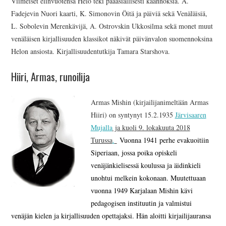
Viimeiset elinvuotensa Helo teki pääasiallisesti käännöksiä. A.
Fadejevin Nuori kaarti, K. Simonovin Öitä ja päiviä sekä Venäläisiä,
L. Sobolevin Merenkävijä, A. Ostrovskin Ukkosilma sekä monet muut
venäläisen kirjallisuuden klassikot näkivät päivänvalon suomennoksina
Helon ansiosta. Kirjallisuudentutkija Tamara Starshova.
Hiiri, Armas, runoilija
Armas Mishin (kirjailijanimeltään Armas
Hiiri) on syntynyt 15.2.1935
Järvisaaren
Mujalla
ja kuoli 9. lokakuuta 2018
Turussa
.
Vuonna 1941 perhe evakuoitiin
Siperiaan, jossa poika opiskeli
venäjänkielisessä koulussa ja äidinkieli
unohtui melkein kokonaan. Muutettuaan
vuonna 1949 Karjalaan Mishin kävi
pedagogisen instituutin ja valmistui
venäjän kielen ja kirjallisuuden opettajaksi. Hän aloitti kirjailijauransa