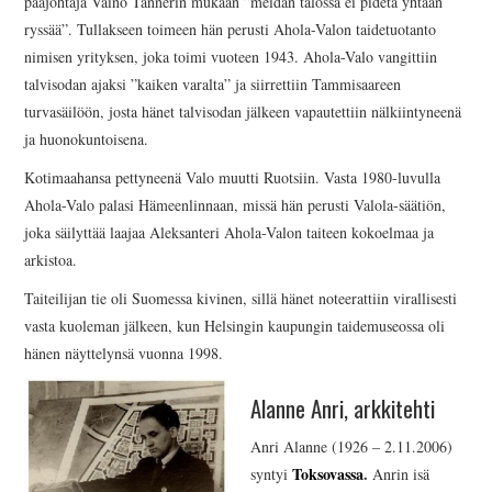
pääjohtaja Väinö Tannerin mukaan ”meidän talossa ei pidetä yhtään
ryssää”. Tullakseen toimeen hän perusti Ahola-Valon taidetuotanto
nimisen yrityksen, joka toimi vuoteen 1943. Ahola-Valo vangittiin
talvisodan ajaksi ”kaiken varalta” ja siirrettiin Tammisaareen
turvasäilöön, josta hänet talvisodan jälkeen vapautettiin nälkiintyneenä
ja huonokuntoisena.
Kotimaahansa pettyneenä Valo muutti Ruotsiin. Vasta 1980-luvulla
Ahola-Valo palasi Hämeenlinnaan, missä hän perusti Valola-säätiön,
joka säilyttää laajaa Aleksanteri Ahola-Valon taiteen kokoelmaa ja
arkistoa.
Taiteilijan tie oli Suomessa kivinen, sillä hänet noteerattiin virallisesti
vasta kuoleman jälkeen, kun Helsingin kaupungin taidemuseossa oli
hänen näyttelynsä vuonna 1998.
Alanne Anri, arkkitehti
Anri Alanne (1926 – 2.11.2006)
Toksovassa
.
syntyi
Anrin isä