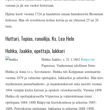
vastaan ja jäi sen vuoksi historiaan.
Hjärne kuoli vuonna 1724 ja haudattiin omaan hautakuoriin Bromman
kirkossa. Hän oli avioliitossa kolme kertaa ja sai yhteensä 25 tai 26
lasta.
Huttari, Topias, runoilija. Ks. Lea Helo
Huhka, Jaakko, opettaja, lukkari
Huhka Jaakko, s. 21.1.1862
Rääpyvän
Papusissa. Vanhemmat talollinen Simo
Huhka ja Anna (o.s. Savolainen). Huhka tuli Kolppanan seminaariin
vuonna 1879 ja valmistui opettajaksi, lukkariksi ja urkuriksi. Hän kävi
myöhemmin puutarhanhoito- ja maatalouskurssit sekä suoritti vuonna
1894 venäjän kielen kurssin ja opiskeli veistokursseilla. Vuonna 1898
Huhka oli opettajakursseilla Viipurissa ja valmistuttuaan toimi
opettajana 1884–1888 Rääpyvän kiertokoulussa ja urkurina 1885–
1888, Petroskoissa opettajana, lukkarina ja urkurina 1888–1890,