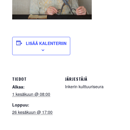
INKERILÄINEN
PERHEALBUMI
VIRTUAALI-INKERI
LISÄÄ KALENTERIIN
BLOGI
YHTEYSTIEDOT
TIEDOT
JÄRJESTÄJÄ
Inkerin kulttuuriseura
Alkaa:
1 kesäkuun @ 08:00
Loppuu:
26 kesäkuun @ 17:00