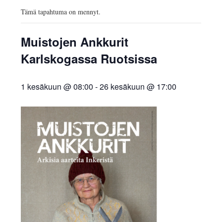
AJANKOHTAISTA
Tämä tapahtuma on mennyt.
INKERILÄISET
Muistojen Ankkurit
INKERIN HISTORIA JA
Karlskogassa Ruotsissa
KULTTUURI
1 kesäkuun @ 08:00
-
26 kesäkuun @ 17:00
INKERIN
KULTTUURISEURA RY
MOOSES PUTRON
KOTIMUSEO
MERKKIHENKILÖT