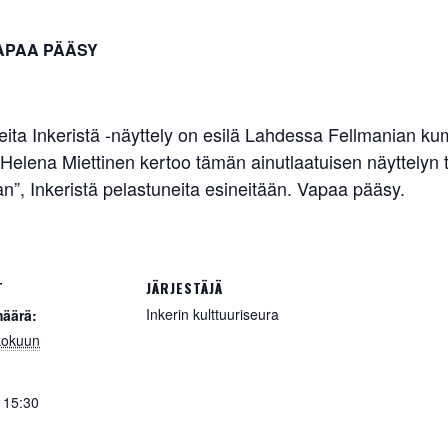
APAA PÄÄSY
rteita Inkeristä -näyttely on esilä Lahdessa Fellmanian 
elena Miettinen kertoo tämän ainutlaatuisen näyttelyn ta
aan”, Inkeristä pelastuneita esineitään. Vapaa pääsy.
T
JÄRJESTÄJÄ
Inkerin kulttuuriseura
äärä:
kokuun
 15:30