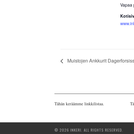
Vapaa 
Kotisi
www.ink
Muistojen Ankkurit Dagerforsis
Tähän keräämme linkkilistaa.
Tä
© 2026 INKERI. ALL RIGHTS RESERVED.