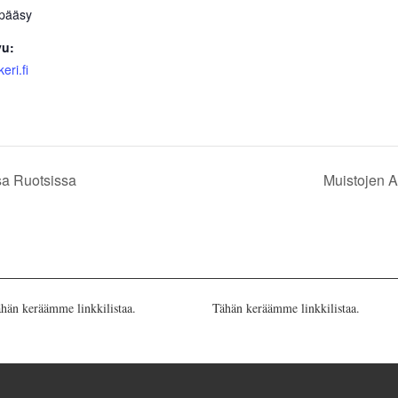
pääsy
vu:
eri.fi
sa Ruotsissa
Muistojen A
hän keräämme linkkilistaa.
Tähän keräämme linkkilistaa.