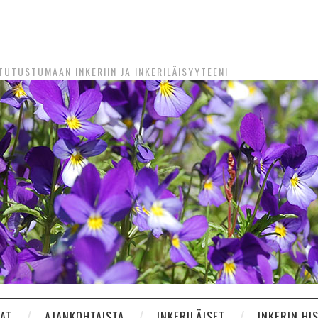
UTUSTUMAAN INKERIIN JA INKERILÄISYYTEEN!
NAT
AJANKOHTAISTA
INKERILÄISET
INKERIN HI