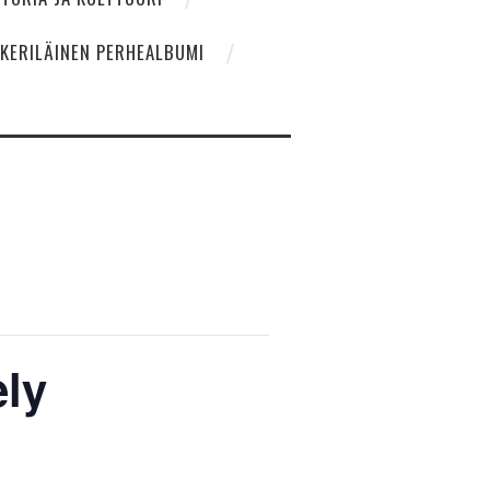
NKERILÄINEN PERHEALBUMI
ely