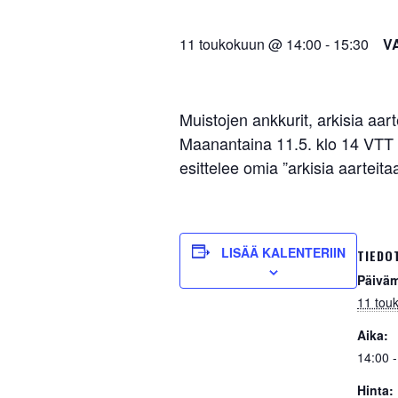
11 toukokuun @ 14:00
-
15:30
V
Muistojen ankkurit, arkisia aa
Maanantaina 11.5. klo 14 VTT H
esittelee omia ”arkisia aarteit
LISÄÄ KALENTERIIN
TIEDO
Päiväm
11 tou
Aika:
14:00 -
Hinta: