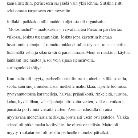
kansallistettiin, perheeseen sai jäädä vain yksi lehmä. Siitäkin riitti
INKERILÄINEN
sekä omaan tarpeeseen että myyntiin.
PERHEALBUMI
Joillakin paikkakunnilla maidonkuljetusta oli organisoitu.
”Molosmiehet” – maitokuskit – veivät maitoa Pietariin pari kertaa
VIRTUAALI-INKERI
viikossa, joskus useamminkin. Joskus jopa käytettiin hieman
luvattomia keinoja. Jos maitotonkka ei tullut täyteen, asiaa autettiin
BLOGI
lisäämällä vettä ja sikuria väriä parantamaan. Moni ei raaskinut käyttää
lainkaan itse maitoa ja söi voin sijaan siemenvoita,
YHTEYSTIEDOT
auringonkukkaöljyä.
Kun maito oli myyty, perheelle ostettiin ruoka-aineita, silliä. sokeria,
suola, suurimoja monenlaisia, miehelle mahorkkaa, lapsille tuomisia:
tyynynmuotoisia karamelleja, halvaa, prjäniiköitä, rinkeleitä, juustoa,
kalaa, hyvää lihaa, vehnäjauhoja piirakoita varten, valkeaa votkaa ja
punaista portviiniä vieraita varten. Aseman edustalla oli aina
myytävänä monenlaisia herkkuja, joista äiti usein osti jäätelöä. Vaikka
edessä oli pitkä matka kotikylään, he olivat onnellisia. Maito oli
myyty, ruokatarpeet oli ostettu perheelle moneksi päiväksi.