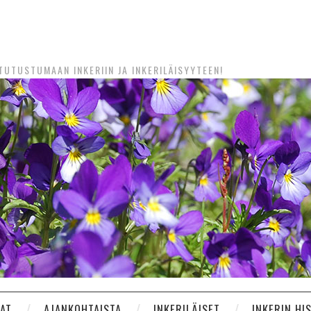
UTUSTUMAAN INKERIIN JA INKERILÄISYYTEEN!
NAT
AJANKOHTAISTA
INKERILÄISET
INKERIN HI