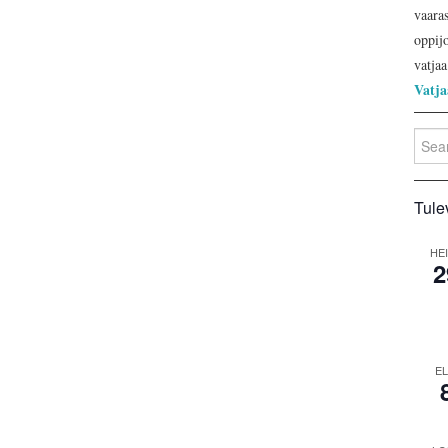
vaara
oppijo
vatjaa
Vatja
Searc
for:
Tule
HE
2
E