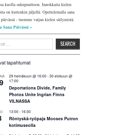
ssa kuolla sukupuuttoon. Innokkaita kielen
ita on kuitenkin jäljellä. Opettelemalla sana
 päivässä - tuemme vatjan kielen säilymistä.
a Sana Päivässä »
h
vat tapahtumat
29 heinäkuun @ 16:00
-
30 elokuun @
INÄ
9
17:00
Deportations Divide, Family
Photos Unite Ingrian Finns
VILNASSA
13:00
-
16:30
LO
8
Röntyskä-työpaja Mooses Putron
kotimuseolla