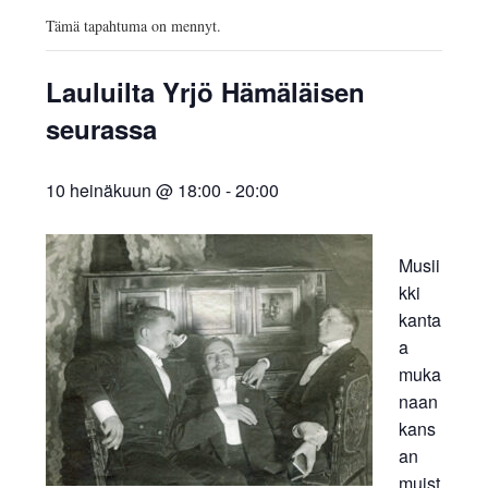
AJANKOHTAISTA
Tämä tapahtuma on mennyt.
INKERILÄISET
Lauluilta Yrjö Hämäläisen
INKERIN HISTORIA JA
seurassa
KULTTUURI
10 heinäkuun @ 18:00
-
20:00
INKERIN
Musii
KULTTUURISEURA RY
kki
kanta
MOOSES PUTRON
a
muka
KOTIMUSEO
naan
kans
MERKKIHENKILÖT
an
muist