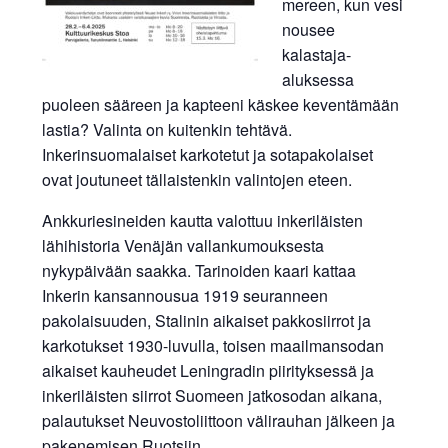
mereen, kun vesi
INKERILÄINEN
nousee
kalastaja-
PERHEALBUMI
aluksessa
puoleen sääreen ja kapteeni käskee keventämään
VIRTUAALI-INKERI
lastia? Valinta on kuitenkin tehtävä.
Inkerinsuomalaiset karkotetut ja sotapakolaiset
BLOGI
ovat joutuneet tällaistenkin valintojen eteen.
YHTEYSTIEDOT
Ankkuriesineiden kautta valottuu inkeriläisten
lähihistoria Venäjän vallankumouksesta
nykypäivään saakka. Tarinoiden kaari kattaa
Inkerin kansannousua 1919 seuranneen
pakolaisuuden, Stalinin aikaiset pakkosiirrot ja
karkotukset 1930-luvulla, toisen maailmansodan
aikaiset kauheudet Leningradin piirityksessä ja
inkeriläisten siirrot Suomeen jatkosodan aikana,
palautukset Neuvostoliittoon välirauhan jälkeen ja
pakenemisen Ruotsiin.