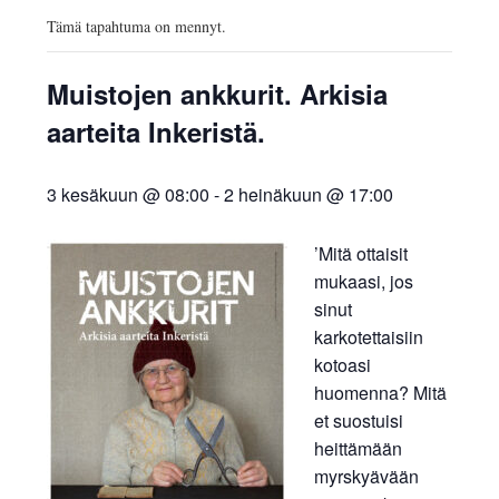
AJANKOHTAISTA
Tämä tapahtuma on mennyt.
INKERILÄISET
Muistojen ankkurit. Arkisia
INKERIN HISTORIA JA
aarteita Inkeristä.
KULTTUURI
3 kesäkuun @ 08:00
-
2 heinäkuun @ 17:00
INKERIN
’
Mitä ottaisit
mukaasi, jos
KULTTUURISEURA RY
sinut
karkotettaisiin
MOOSES PUTRON
kotoasi
huomenna? Mitä
KOTIMUSEO
et suostuisi
heittämään
MERKKIHENKILÖT
myrskyävään