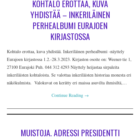
KOHTALO EROTTAA, KUVA
AJANKOHTAISTA
YHDISTÄÄ – INKERILÄINEN
INKERILÄISET
PERHEALBUMI EURAJOEN
INKERIN HISTORIA JA
KIRJASTOSSA
KULTTUURI
Kohtalo erottaa, kuva yhdistää. Inkeriläinen perhealbumi -näyttely
Eurajoen kirjastossa 1.2.-28.3.2023. Kirjaston osoite on: Weener-tie 1,
INKERIN
27100 Eurajoki Puh. 044 312 4293 Näyttely heijastaa sirpaleita
inkeriläisten kohtaloista. Se valottaa inkeriläisten historiaa monesta eri
KULTTUURISEURA RY
näkökulmista. Valokuvat on kerätty eri maissa asuvilta ihmisiltä,…
Continue Reading
→
MOOSES PUTRON
KOTIMUSEO
MERKKIHENKILÖT
MUISTOJA. ADRESSI PRESIDENTTI