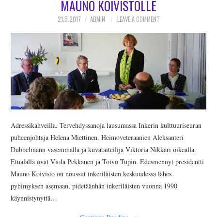
MAUNO KOIVISTOLLE
INKERILÄINEN
21.5.2017
ADMIN
LEAVE A COMMENT
PERHEALBUMI
VIRTUAALI-INKERI
BLOGI
YHTEYSTIEDOT
Adressikahveilla. Tervehdyssanoja lausumassa Inkerin kulttuuriseuran
puheenjohtaja Helena Miettinen. Heimoveteraanien Aleksanteri
Dubbelmann vasemmalla ja kuvataiteilija Viktoria Nikkari oikealla.
Etualalla ovat Viola Pekkanen ja Toivo Tupin. Edesmennyt presidentti
Mauno Koivisto on noussut inkeriläisten keskuudessa lähes
pyhimyksen asemaan, pidetäänhän inkeriläisten vuonna 1990
käynnistynyttä…