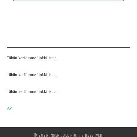
INKERILÄINEN
PERHEALBUMI
VIRTUAALI-INKERI
BLOGI
Tähän keräämme linkkilistaa.
YHTEYSTIEDOT
Tähän keräämme linkkilistaa.
Tähän keräämme linkkilistaa.
AV
© 2026 INKERI. ALL RIGHTS RESERVED.