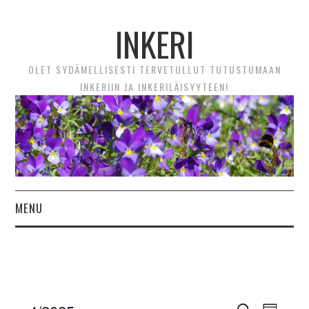
INKERI
OLET SYDÄMELLISESTI TERVETULLUT TUTUSTUMAAN
INKERIIN JA INKERILÄISYYTEEN!
MENU
ETUSIVU
UUTTA! VIDEOTARINAT
Tapahtumat
Tapaht