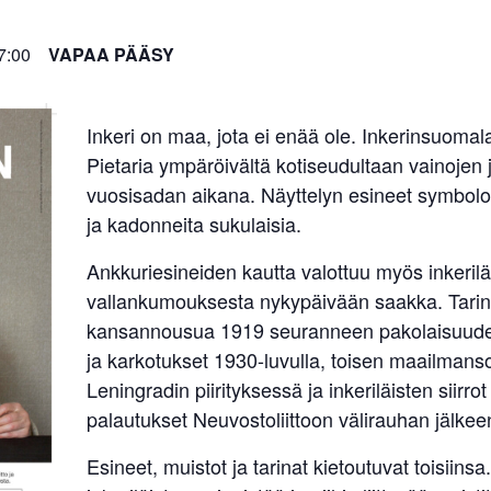
7:00
VAPAA PÄÄSY
Inkeri on maa, jota ei enää ole. Inkerinsuomala
Pietaria ympäröivältä kotiseudultaan vainojen j
vuosisadan aikana. Näyttelyn esineet symbolo
ja kadonneita sukulaisia.
Ankkuriesineiden kautta valottuu myös inkerilä
vallankumouksesta nykypäivään saakka. Tarino
kansannousua 1919 seuranneen pakolaisuuden, 
ja karkotukset 1930-luvulla, toisen maailman
Leningradin piirityksessä ja inkeriläisten siir
palautukset Neuvostoliittoon välirauhan jälke
Esineet, muistot ja tarinat kietoutuvat toisiin