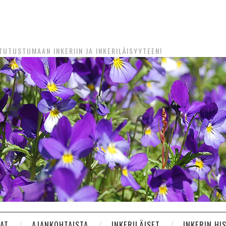
UTUSTUMAAN INKERIIN JA INKERILÄISYYTEEN!
NAT
AJANKOHTAISTA
INKERILÄISET
INKERIN HI