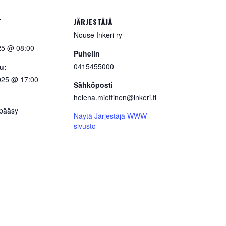
T
JÄRJESTÄJÄ
Nouse Inkeri ry
25 @ 08:00
Puhelin
0415455000
u:
025 @ 17:00
Sähköposti
helena.miettinen@inkeri.fi
pääsy
Näytä Järjestäjä WWW-
sivusto