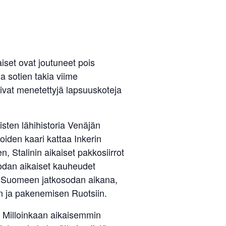
iset ovat joutuneet pois
a sotien takia viime
ivat menetettyjä lapsuuskoteja
isten lähihistoria Venäjän
iden kaari kattaa Inkerin
Stalinin aikaiset pakkosiirrot
sodan aikaiset kauheudet
rot Suomeen jatkosodan aikana,
en ja pakenemisen Ruotsiin.
sa. Milloinkaan aikaisemmin