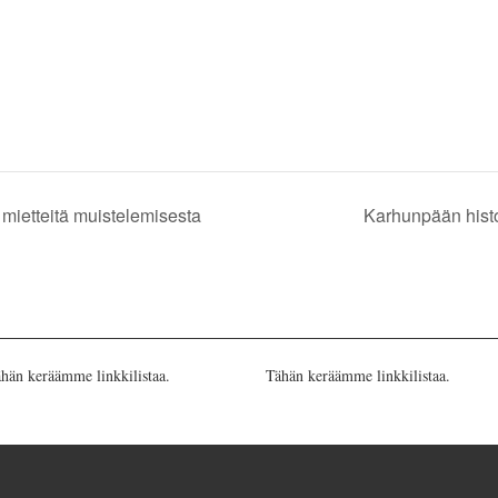
 mietteitä muistelemisesta
Karhunpään histo
hän keräämme linkkilistaa.
Tähän keräämme linkkilistaa.