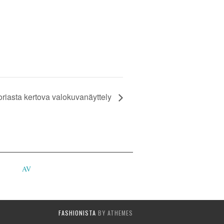
riasta kertova valokuvanäyttely
AV
FASHIONISTA
BY ATHEMES