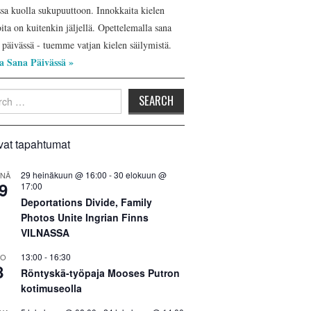
ssa kuolla sukupuuttoon. Innokkaita kielen
ita on kuitenkin jäljellä. Opettelemalla sana
 päivässä - tuemme vatjan kielen säilymistä.
a Sana Päivässä »
h
vat tapahtumat
29 heinäkuun @ 16:00
-
30 elokuun @
INÄ
9
17:00
Deportations Divide, Family
Photos Unite Ingrian Finns
VILNASSA
13:00
-
16:30
LO
8
Röntyskä-työpaja Mooses Putron
kotimuseolla