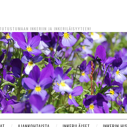
UTUSTUMAAN INKERIIN JA INKERILÄISYYTEEN!
NAT
AJANKOHTAISTA
INKERILÄISET
INKERIN HI