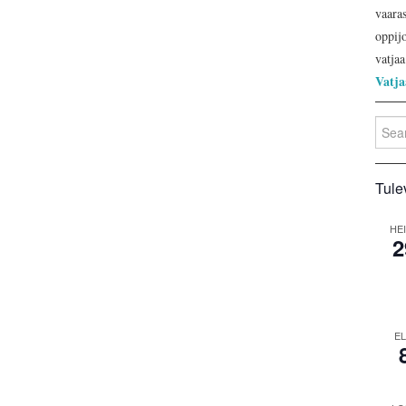
vaara
oppijo
vatjaa
Vatja
Searc
for:
Tule
HE
2
E