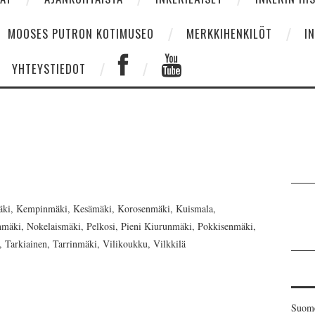
MOOSES PUTRON KOTIMUSEO
MERKKIHENKILÖT
I
YHTEYSTIEDOT
äki, Kempinmäki, Kesämäki, Korosenmäki, Kuismala,
äki, Nokelaismäki, Pelkosi, Pieni Kiurunmäki, Pokkisenmäki,
 Tarkiainen, Tarrinmäki, Vilikoukku, Vilkkilä
Suome